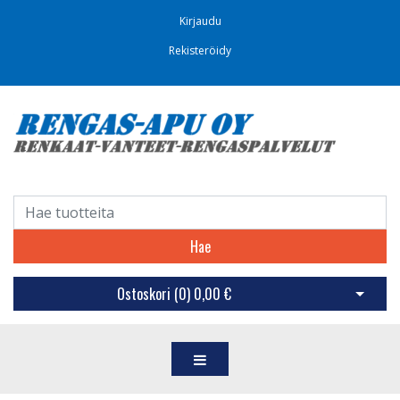
Kirjaudu
Rekisteröidy
Hae
Ostoskori (
0
)
0,00 €
Avaa os