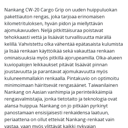
Nankang CW-20 Cargo Grip on uuden huippuluokan
pakettiauton rengas, joka tarjoaa erinomaisen
kilometrituloksen, hyvän pidon ja miellyttävän
ajomukavuuden. Neljä pitkittäisuraa poistavat
tehokkaasti vettä ja lisäävät turvallisuutta märällä
kelillä. Vahvistettu olka vähentää epätasaista kulumista
ja lisää renkaan käyttöikää sekä vakauttaa renkaan
ominaisuuksia myös pitkillä ajorupeamilla. Olka-alueen
kuviopalojen leikkaukset pitävät lisäävät pinnan
joustavuutta ja parantavat ajomukavuutta myös
kuluneemmallakin renkaalla. Pintakuvio on optimoitu
minimoimaan häiritsevät rengasäänet. Taiwanilainen
Nankang on Aasian vanhimpia ja perinteikkäimpiä
rengasvalmistajia, jonka tietotaito ja teknologia ovat
alansa huippua. Nankang on jo pitkään pyrkinyt
panostamaan ensisijaisesti renkaidensa laatuun,
periaattena on ollut etteivät Nankang-renkaat vain
vastaa, vaan myös ylittävät kaikki nykyajan