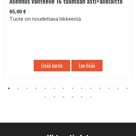
Asennus vanteelle 16 tuumaan asti+allelaitto
65,00 €
Tuote on noudettava liikkeestä.
Lisää koriin
Lue lisää