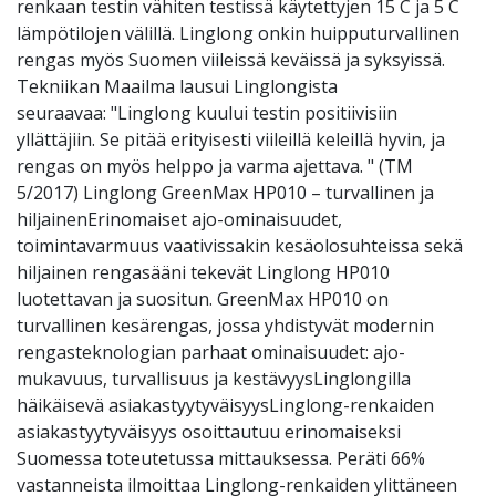
renkaan testin vähiten testissä käytettyjen 15 C ja 5 C
lämpötilojen välillä. Linglong onkin huipputurvallinen
rengas myös Suomen viileissä keväissä ja syksyissä.
Tekniikan Maailma lausui Linglongista
seuraavaa: "Linglong kuului testin positiivisiin
yllättäjiin. Se pitää erityisesti viileillä keleillä hyvin, ja
rengas on myös helppo ja varma ajettava. " (TM
5/2017) Linglong GreenMax HP010 – turvallinen ja
hiljainenErinomaiset ajo-ominaisuudet,
toimintavarmuus vaativissakin kesäolosuhteissa sekä
hiljainen rengasääni tekevät Linglong HP010
luotettavan ja suositun. GreenMax HP010 on
turvallinen kesärengas, jossa yhdistyvät modernin
rengasteknologian parhaat ominaisuudet: ajo-
mukavuus, turvallisuus ja kestävyysLinglongilla
häikäisevä asiakastyytyväisyysLinglong-renkaiden
asiakastyytyväisyys osoittautuu erinomaiseksi
Suomessa toteutetussa mittauksessa. Peräti 66%
vastanneista ilmoittaa Linglong-renkaiden ylittäneen