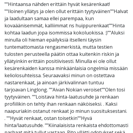
""Hintaansa nähden erittäin hyvät kesärenkaat!
""Iloinen yllätys ja olen ollut erittäin tyytyväinen""Halvat
ja laadultaan samaa ellei parempaa, kun
kovaäänisemmät, kalliimmat ns huippurenkaat""Hinta
kohtaa laadun jopa isommissa kokoluokissa. :)""Aluksi
minulla oli hieman epäilyksiä itselleni täysin
tuntemattomasta rengasmerkistä, mutta testien
tulosten perusteella päätin ottaa kuitenkin riskin ja
yllätyinkin erittäin positiivisesti. Minulla ei ole ollut
kesärenkaiden kanssa minkäänlaisia ongelmia missään
keliolosuhteissa. Seuraavaksi minun on ostettava
nastarenkaat, ja ainoan järkivalinnan tuntuu
tarjoavan Linglong. ""Aivan Nokian veroiset""Olen tosi
tyytyväinen. ""Loistava hinta-laatusuhde ja renkaan
profiilikin on tehty ihan renkaan näköiseksi. . Kaksi
naapuriakin ostanut renkaat jo minun suosituksestani.
. ""Hyvät renkaat, ostan toisetkin""Hyvä
hinta/laatusuhde. ""Kiinalaisista renkaista ehdottomasti
parhaat mitä tullut vastaan. Pito yllätti odotukset sekä