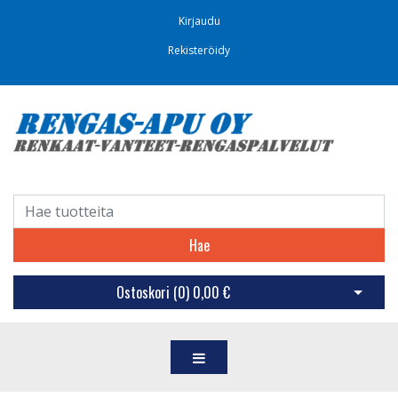
Kirjaudu
Rekisteröidy
Hae
Ostoskori (
0
)
0,00 €
Avaa os