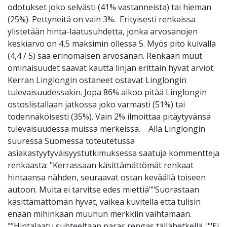
odotukset joko selvästi (41% vastanneista) tai hieman
(25%). Pettyneitä on vain 3%. Erityisesti renkaissa
ylistetään hinta-laatusuhdetta, jonka arvosanojen
keskiarvo on 4,5 maksimin ollessa 5. Myös pito kuivalla
(4,4 / 5) saa erinomaisen arvosanan. Renkaan muut
ominaisuudet saavat kautta linjan erittäin hyvät arviot.
Kerran Linglongin ostaneet ostavat Linglongin
tulevaisuudessakin. Jopa 86% aikoo pitää Linglongin
ostoslistallaan jatkossa joko varmasti (51%) tai
todennäköisesti (35%). Vain 2% ilmoittaa pitäytyvänsä
tulevaisuudessa muissa merkeissä. Alla Linglongin
suuressa Suomessa toteutetussa
asiakastyytyväisyystutkimuksessa saatuja kommentteja
renkaasta: "Kerrassaan käsittämättömät renkaat
hintaansa nähden, seuraavat ostan keväällä toiseen
autoon. Muita ei tarvitse edes miettiä""Suorastaan
käsittämättömän hyvät, vaikea kuvitella että tulisin
enään mihinkään muuhun merkkiin vaihtamaan.
""Hintalaatu suhteeltaan paras rengas tällähetkellä. ""Ei