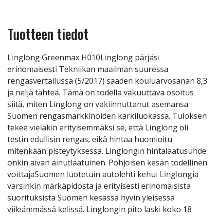
Tuotteen tiedot
Linglong Greenmax H010Linglong pärjäsi
erinomaisesti Tekniikan maailman suuressa
rengasvertailussa (5/2017) saaden kouluarvosanan 8,3
ja neljä tähteä. Tämä on todella vakuuttava osoitus
siitä, miten Linglong on vakiinnuttanut asemansa
Suomen rengasmarkkinoiden kärkiluokassa. Tuloksen
tekee vieläkin erityisemmäksi se, että Linglong oli
testin edullisin rengas, eikä hintaa huomioitu
mitenkään pisteytyksessä. Linglongin hintalaatusuhde
onkin aivan ainutlaatuinen. Pohjoisen kesän todellinen
voittajaSuomen luotetuin autolehti kehui Linglongia
varsinkin märkäpidosta ja erityisesti erinomaisista
suorituksista Suomen kesässä hyvin yleisessä
viileämmässä kelissä. Linglongin pito laski koko 18