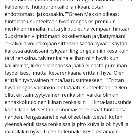
kalpene ns. huippurenkaille lainkaan, ostan
ehdottomasti jatkossakin. ""Green Max on oikeasti
hintalaatu-suhteeltaan hyvä rengas ns premium
merkkien rinnalla mutta yli puolet halvempaan hintaan.
Suosittelen vilpittömästi kokeilemaan ja yllättymään!
""Halvalla voi näköjään sittenkin saada hyvää""Käytän
kaikissa autoissani nykyään linglongeja niin kesä kuin
talvi renkaina, talvirenkaina ei ihan niin hyvät kun
kalliimmat, liikkeellelähdössä jäällä ei nasta pure ihan
täydellisesti mutta, kesärenkaana erittäin hyvä. Olen
erittäin tyytyväinen hinta/laatusuhteeseen. ""Erittän
hyvä rengas varsinkin hinta/laatu suhteeltaan. ""Olen
ollut erittäin tyytyväinen renkaisiin, vaikka olinkin
ennakkoluuloinen kiinan renkaisiin. ""Hinta-laatusuhde
kohdillaan. Mielestäni erinomaiset renkaat hintaansa
nähden. Rengasäänet eivät olleet häiritsevät, kuten
yleensä edullisissa renkaissa ja pito kuivalla oli hyvä ja
märälläkin hyvä. Tulen todennäköisesti ostamaan