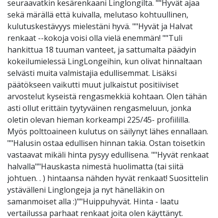
seuraavatkin kesärenkaani Linglongilta. ""Hyvät ajaa
sekä märällä että kuivalla, melutaso kohtuullinen,
kulutuskestävyys mielestäni hyvä. ""Hyvät ja Halvat
renkaat --kokoja voisi olla vielä enemmän! ""Tuli
hankittua 18 tuuman vanteet, ja sattumalta päädyin
kokeilumielessä LingLongeihin, kun olivat hinnaltaan
selvästi muita valmistajia edullisemmat. Lisäksi
päätökseen vaikutti muut julkaistut positiiviset
arvostelut kyseistä rengasmekkiä kohtaan. Olen tähän
asti ollut erittäin tyytyväinen rengasmeluun, jonka
oletin olevan hieman korkeampi 225/45- profiililla.
Myös polttoaineen kulutus on säilynyt lähes ennallaan.
""Halusin ostaa edullisen hinnan takia. Ostan toisetkin
vastaavat mikäli hinta pysyy edullisena. ""Hyvät renkaat
halvalla""Hauskasta nimestä huolimatta (tai siitä
johtuen. . ) hintaansa nähden hyvät renkaat! Suosittelin
ystävälleni Linglongeja ja nyt hänelläkin on
samanmoiset alla :)""Huippuhyvät. Hinta - laatu
vertailussa parhaat renkaat joita olen käyttänyt.