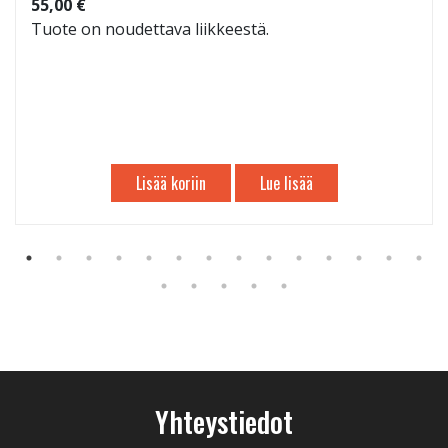
55,00 €
Tuote on noudettava liikkeestä.
Lisää koriin
Lue lisää
Yhteystiedot