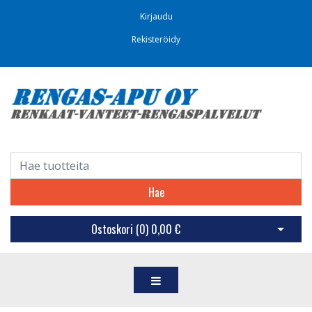
Kirjaudu
Rekisteröidy
Hae
Ostoskori (
0
)
0,00 €
Avaa os