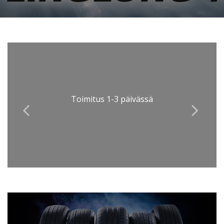
Ostokset myös kätevästi collector
Ostaminen ei vaadi rekisteröitymistä
osamaksulla sinulle sopivissa
Toimitus 1-3 päivässä
kuukausierissä