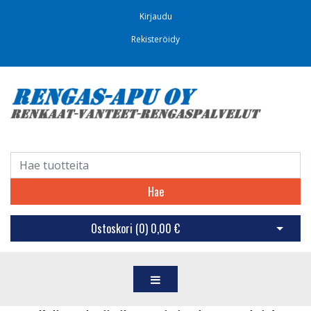
Kirjaudu
Rekisteröidy
Hae
Ostoskori (
0
)
0,00 €
Avaa os