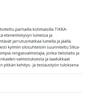
itettu parhailla kotimaisilla TIKKA-
ekä etenemiskyvyn lumessa ja
ntävät jarrutusmatkaa lumella ja jäällä.
sti kylmiin olosuhteisiin suunniteltu Silica-
mpiä rengasvalmistajia, jonka tietotaito ja
enkaiden valmistuksesta ja laadukkaat
 pitkän kehitys- ja testaustyön tuloksena