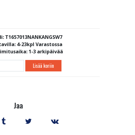
di: T1657013NANKANGSW7
avilla:
4-23kpl Varastossa
oimitusaika: 1-3 arkipäivää
Lisää koriin
Jaa