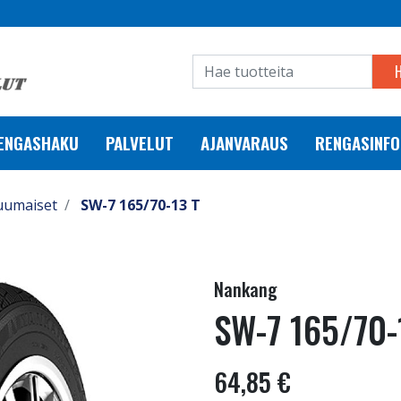
RENGASHAKU
PALVELUT
AJANVARAUS
RENGASINFO
uumaiset
SW-7 165/70-13 T
Nankang
SW-7 165/70-
64,85 €