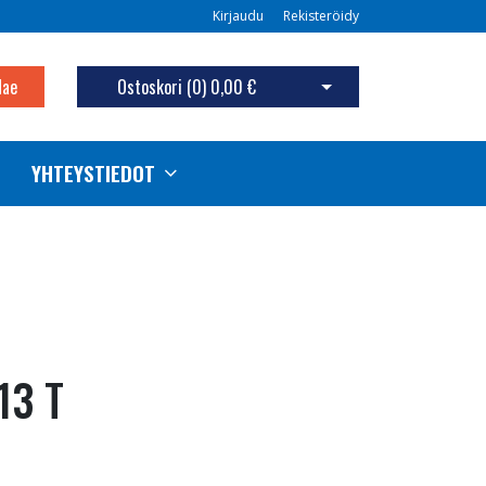
Kirjaudu
Rekisteröidy
Hae
Ostoskori (
0
)
0,00 €
Avaa ostoskori
YHTEYSTIEDOT
13 T