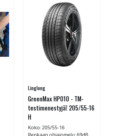
Linglong
Pirkanmaa
GreenMax HP010 - TM-
Asennus 
testimenestyjä! 205/55-16
allelaitt
H
85,00 €
Tuote on
Koko: 205/55-16
liikkeestä
Renkaan ohiajomelu: 69dB