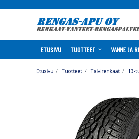
ETUSIVU
TUOTTEET
VANNE JA 
Etusivu
Tuotteet
Talvirenkaat
13-t