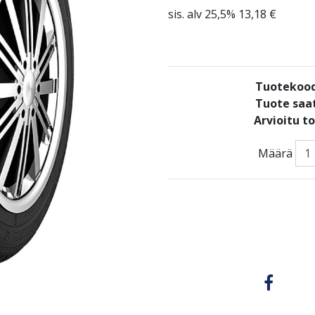
sis. alv 25,5% 13,18 €
Tuotekoo
Tuote saat
Arvioitu t
Määrä