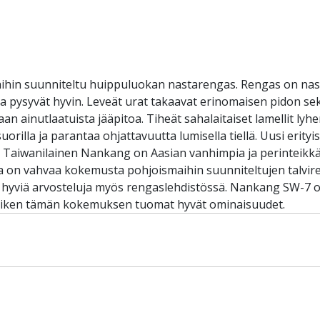
ihin suunniteltu huippuluokan nastarengas. Rengas on nasto
t ja pysyvät hyvin. Leveät urat takaavat erinomaisen pidon s
n ainutlaatuista jääpitoa. Tiheät sahalaitaiset lamellit lyhe
illa ja parantaa ohjattavuutta lumisella tiellä. Uusi erityise
. Taiwanilainen Nankang on Aasian vanhimpia ja perinteikkäi
a on vahvaa kokemusta pohjoismaihin suunniteltujen talvir
hyviä arvosteluja myös rengaslehdistössä. Nankang SW-7 on
 kaiken tämän kokemuksen tuomat hyvät ominaisuudet.