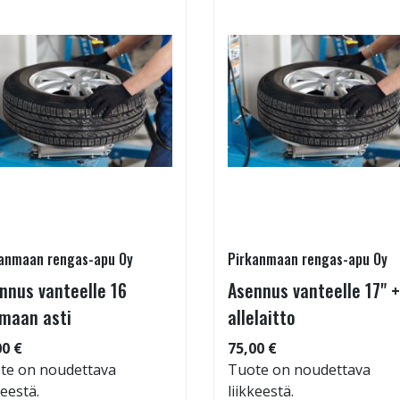
anmaan rengas-apu Oy
Pirkanmaan rengas-apu Oy
nnus vanteelle 16
Asennus vanteelle 17" +
maan asti
allelaitto
00 €
75,00 €
te on noudettava
Tuote on noudettava
keestä.
liikkeestä.