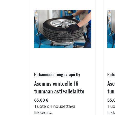
Pirkanmaan rengas-apu Oy
Pirk
- ja
Asennus vanteelle 16
Ase
estys
tuumaan asti+allelaitto
tuu
65,00 €
55,
Tuote on noudettava
Tuo
liikkeestä.
liik
: 71dB