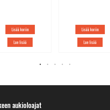
Lisää koriin
Lisää koriin
Lue lisää
Lue lisää
keen aukioloajat