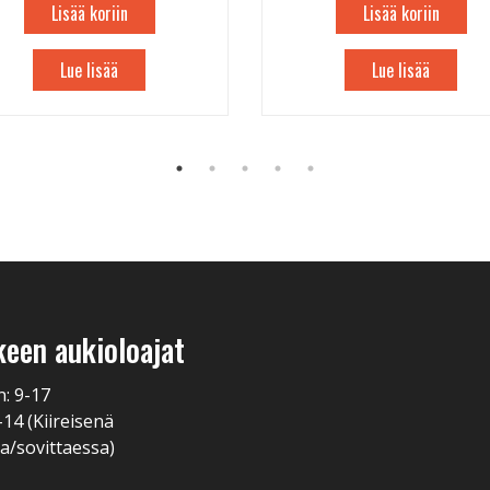
Lisää koriin
Lisää koriin
Lue lisää
Lue lisää
keen aukioloajat
n: 9-17
-14 (Kiireisenä
a/sovittaessa)