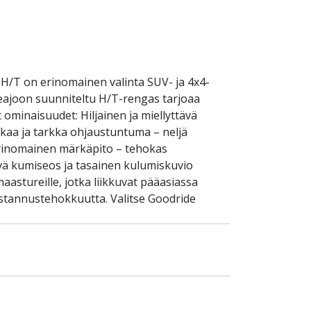
H/T on erinomainen valinta SUV- ja 4x4-
tieajoon suunniteltu H/T-rengas tarjoaa
ominaisuudet: Hiljainen ja miellyttävä
akaa ja tarkka ohjaustuntuma – neljä
 Erinomainen märkäpito – tehokas
tävä kumiseos ja tasainen kulumiskuvio
astureille, jotka liikkuvat pääasiassa
ustannustehokkuutta. Valitse Goodride