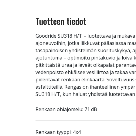
Tuotteen tiedot
Goodride SU318 H/T – luotettava ja mukava 
ajoneuvoihin, jotka liikkuvat pääasiassa ma
tasapainoisen yhdistelmän suorituskykyä, aj
ajotuntuma – optimoitu pintakuvio ja loiva 
pitkittäistä uraa ja leveät olkapalat para
vedenpoisto ehkäisee vesiliirtoa ja takaa va
pidentävät renkaan elinkaarta. Soveltuvuus:
asfalttiteillä. Rengas on ihanteellinen ymp
SU318 H/T, kun haluat yhdistää luotettavan
Renkaan ohiajomelu: 71 dB
Renkaan tyyppi: 4x4