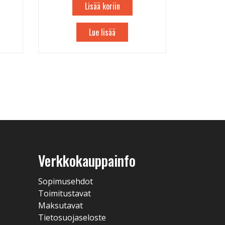
Lisää koriin
Lue lisää
Verkkokauppainfo
Sopimusehdot
Toimitustavat
Maksutavat
Tietosuojaseloste