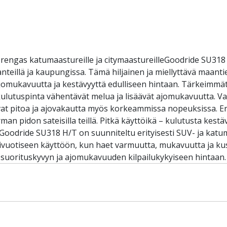
rengas katumaastureille ja citymaastureilleGoodride SU318 
anteillä ja kaupungissa. Tämä hiljainen ja miellyttävä maan
omukavuutta ja kestävyyttä edulliseen hintaan. Tärkeimmät 
kulutuspinta vähentävät melua ja lisäävät ajomukavuutta. V
ntavat pitoa ja ajovakautta myös korkeammissa nopeuksissa.
rman pidon sateisilla teillä. Pitkä käyttöikä – kulutusta kes
Goodride SU318 H/T on suunniteltu erityisesti SUV- ja katuma
ärivuotiseen käyttöön, kun haet varmuutta, mukavuutta ja k
 suorituskyvyn ja ajomukavuuden kilpailukykyiseen hintaan.