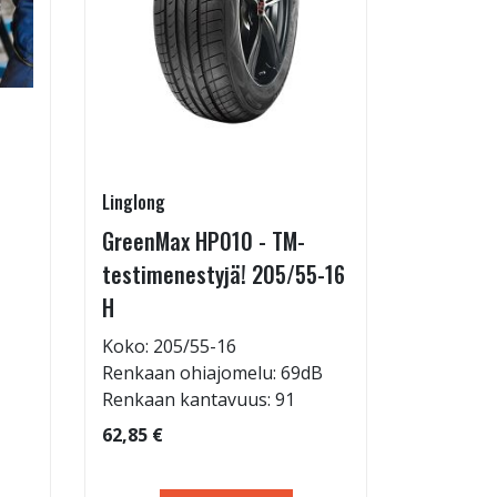
Linglong
Pirkanmaa
GreenMax HP010 - TM-
Asennus 
testimenestyjä! 205/55-16
allelaitt
H
85,00 €
Tuote on
Koko: 205/55-16
liikkeestä
Renkaan ohiajomelu: 69dB
Renkaan kantavuus: 91
62,85 €