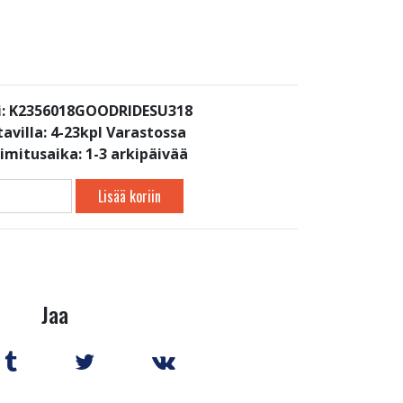
i: K2356018GOODRIDESU318
avilla:
4-23kpl Varastossa
oimitusaika: 1-3 arkipäivää
Lisää koriin
Jaa