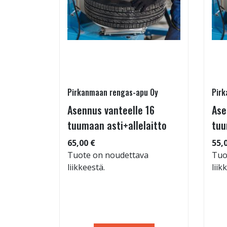
Pirkanmaan rengas-apu Oy
Pirk
16 T
Asennus vanteelle 16
Ase
tuumaan asti+allelaitto
tuu
 94
65,00 €
55,
Tuote on noudettava
Tuo
liikkeestä.
liik