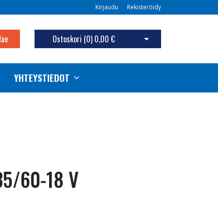
Kirjaudu
Rekisteröidy
Hae
Ostoskori (
0
)
0,00 €
Avaa ostoskori
YHTEYSTIEDOT
35/60-18 V