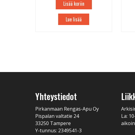
Lisää koriin
Lue lisää
Yhteystiedot
Liik
Pirkanmaan Rengas-Apu Oy
Arkisi
Pispalan valtatie 24
La: 10
33250 Tampere
aikoin
Y-tunnus: 2349541-3