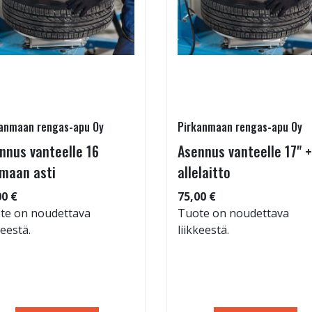
anmaan rengas-apu Oy
Pirkanmaan rengas-apu Oy
nnus vanteelle 16
Asennus vanteelle 17" +
maan asti
allelaitto
00 €
75,00 €
te on noudettava
Tuote on noudettava
keestä.
liikkeestä.