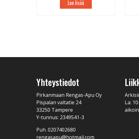
Lue lisää
Yhteystiedot
Liik
Pirkanmaan Rengas-Apu Oy
Arkisi
Pispalan valtatie 24
La: 10
33250 Tampere
aikoin
Y-tunnus: 2349541-3
Puh. 0207402680
rengasapu@hotmail.com