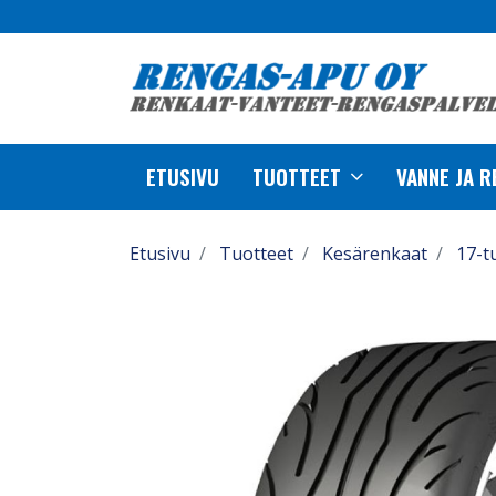
ETUSIVU
TUOTTEET
VANNE JA 
Etusivu
Tuotteet
Kesärenkaat
17-t