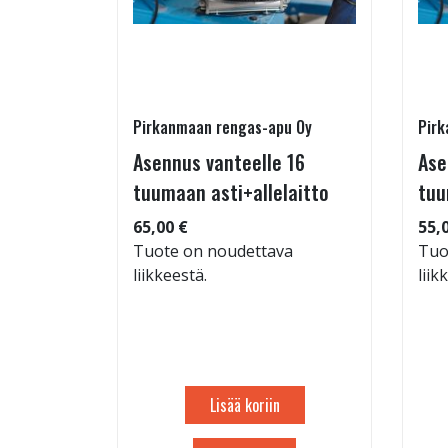
Pirkanmaan rengas-apu Oy
Pirk
- ja
Asennus vanteelle 16
Ase
estys
tuumaan asti+allelaitto
tuu
65,00 €
55,
Tuote on noudettava
Tuo
liikkeestä.
liik
: 71dB
 94
Lisää koriin