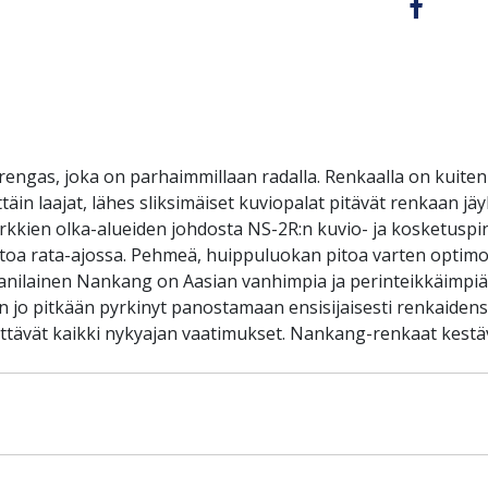
engas, joka on parhaimmillaan radalla. Renkaalla on kuiten
äin laajat, lähes sliksimäiset kuviopalat pitävät renkaan j
yrkkien olka-alueiden johdosta NS-2R:n kuvio- ja kosketusp
pitoa rata-ajossa. Pehmeä, huippuluokan pitoa varten optimo
anilainen Nankang on Aasian vanhimpia ja perinteikkäimpiä r
jo pitkään pyrkinyt panostamaan ensisijaisesti renkaidensa 
ittävät kaikki nykyajan vaatimukset. Nankang-renkaat kest