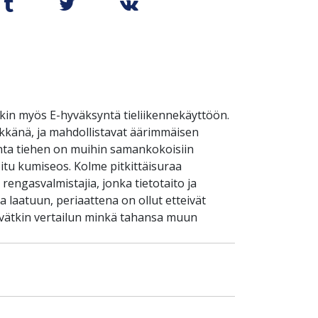
kin myös E-hyväksyntä tieliikennekäyttöön.
äykkänä, ja mahdollistavat äärimmäisen
inta tiehen on muihin samankokoisiin
itu kumiseos. Kolme pitkittäisuraa
engasvalmistajia, jonka tietotaito ja
laatuun, periaattena on ollut etteivät
ävätkin vertailun minkä tahansa muun