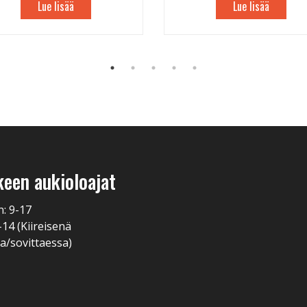
Lue lisää
Lue lisää
keen aukioloajat
n: 9-17
-14 (Kiireisenä
a/sovittaessa)