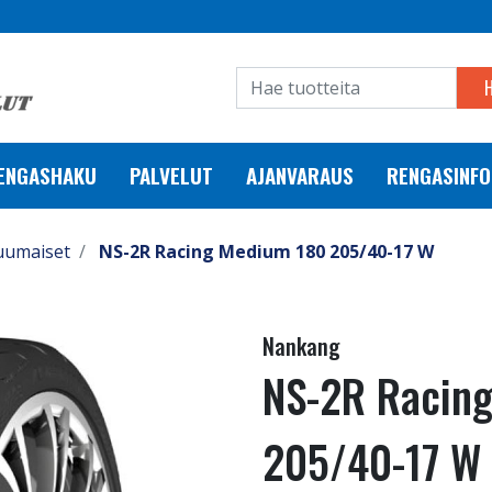
RENGASHAKU
PALVELUT
AJANVARAUS
RENGASINFO
uumaiset
NS-2R Racing Medium 180 205/40-17 W
Nankang
NS-2R Racin
205/40-17 W