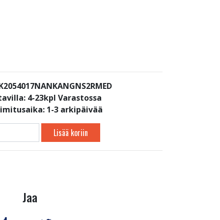
: K2054017NANKANGNS2RMED
avilla:
4-23kpl Varastossa
oimitusaika: 1-3 arkipäivää
Lisää koriin
Jaa