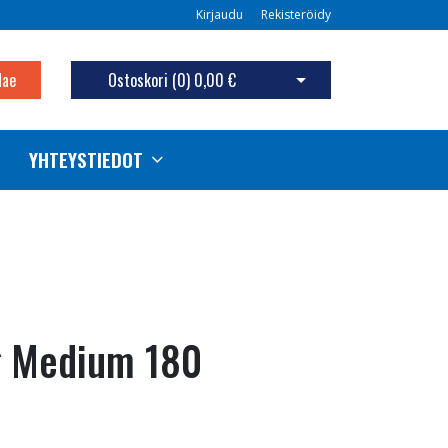
Kirjaudu
Rekisteröidy
Hae
Ostoskori (
0
)
0,00 €
Avaa ostoskori
YHTEYSTIEDOT
g Medium 180