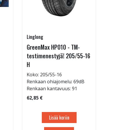
Linglong
Pirkanmaa
GreenMax HP010 - TM-
Asennus 
testimenestyjä! 205/55-16
allelaitt
H
85,00 €
Tuote on
Koko: 205/55-16
liikkeestä
Renkaan ohiajomelu: 69dB
Renkaan kantavuus: 91
62,85 €
Lisää koriin