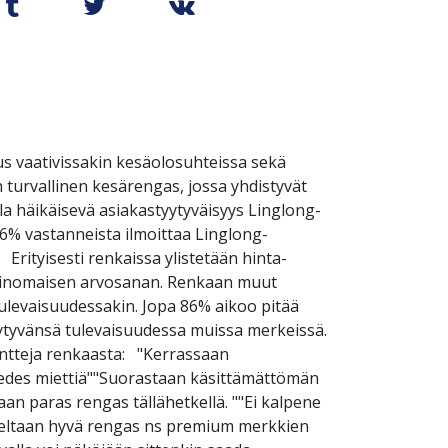
s vaativissakin kesäolosuhteissa sekä
turvallinen kesärengas, jossa yhdistyvät
a häikäisevä asiakastyytyväisyys Linglong-
6% vastanneista ilmoittaa Linglong-
Erityisesti renkaissa ylistetään hinta-
a erinomaisen arvosanan. Renkaan muut
tulevaisuudessakin. Jopa 86% aikoo pitää
täytyvänsä tulevaisuudessa muissa merkeissä.
tteja renkaasta: "Kerrassaan
 edes miettiä""Suorastaan käsittämättömän
an paras rengas tällähetkellä. ""Ei kalpene
teeltaan hyvä rengas ns premium merkkien