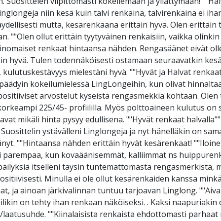
. Suosittelen vilpittömästi kokeilemaan ja yllättymään! ""Hal
glongeja niin kesä kuin talvi renkaina, talvirenkaina ei iha
täydellisesti mutta, kesärenkaana erittäin hyvä. Olen erittäin
. ""Olen ollut erittäin tyytyväinen renkaisiin, vaikka olinki
rinomaiset renkaat hintaansa nähden. Rengasäänet eivät ollee
läkin hyvä. Tulen todennäköisesti ostamaan seuraavatkin kesä
, kulutuskestävyys mielestäni hyvä. ""Hyvät ja Halvat renkaat
päädyin kokeilumielessä LingLongeihin, kun olivat hinnaltaan
positiiviset arvostelut kyseistä rengasmekkiä kohtaan. Olen t
rkeampi 225/45- profiililla. Myös polttoaineen kulutus on s
avat mikäli hinta pysyy edullisena. ""Hyvät renkaat halvalla"
 Suosittelin ystävälleni Linglongeja ja nyt hänelläkin on sam
nyt. ""Hintaansa nähden erittäin hyvät kesärenkaat! ""Iloinen 
lei parempaa, kun kovaäänisemmät, kalliimmat ns huippuren
epäilyksiä itselleni täysin tuntemattomasta rengasmerkistä, 
n positiivisesti. Minulla ei ole ollut kesärenkaiden kanssa mi
, ja ainoan järkivalinnan tuntuu tarjoavan Linglong. ""Aiva
ilikin on tehty ihan renkaan näköiseksi. . Kaksi naapuriakin
laatusuhde. ""Kiinalaisista renkaista ehdottomasti parhaat mi