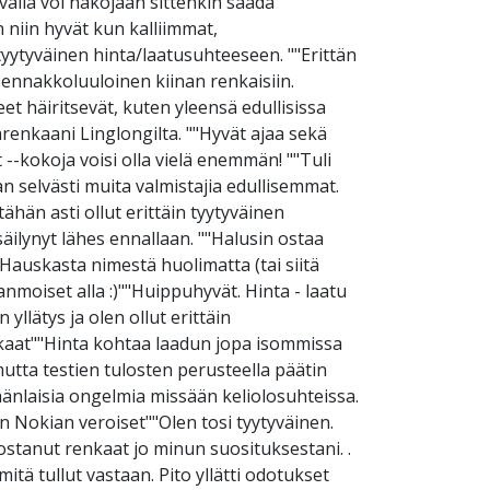
valla voi näköjään sittenkin saada
n niin hyvät kun kalliimmat,
 tyytyväinen hinta/laatusuhteeseen. ""Erittän
n ennakkoluuloinen kiinan renkaisiin.
t häiritsevät, kuten yleensä edullisissa
renkaani Linglongilta. ""Hyvät ajaa sekä
 --kokoja voisi olla vielä enemmän! ""Tuli
 selvästi muita valmistajia edullisemmat.
ähän asti ollut erittäin tyytyväinen
äilynyt lähes ennallaan. ""Halusin ostaa
"Hauskasta nimestä huolimatta (tai siitä
anmoiset alla :)""Huippuhyvät. Hinta - laatu
yllätys ja olen ollut erittäin
kaat""Hinta kohtaa laadun jopa isommissa
mutta testien tulosten perusteella päätin
nkäänlaisia ongelmia missään keliolosuhteissa.
n Nokian veroiset""Olen tosi tyytyväinen.
 ostanut renkaat jo minun suosituksestani. .
tä tullut vastaan. Pito yllätti odotukset