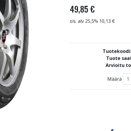
49,85 €
sis. alv 25,5% 10,13 €
Tuotekoodi
Tuote saat
Arvioitu t
Määrä