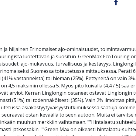
 ja hiljainen Erinomaiset ajo-ominaisuudet, toimintavarmuu
ouringista luotettavan ja suositun. GreenMax EcoTouring on 
udet: ajo-mukavuus, turvallisuus ja kestävyys. Linglongill
erinomaiseksi Suomessa toteutetussa mittauksessa. Peräti 6
 (41% vastanneista) tai hieman (25%). Pettyneitä on vain 3%. 
on 4,5 maksimin ollessa 5. Myös pito kuivalla (4,4 / 5) sa
hyvät arviot. Kerran Linglongin ostaneet ostavat Linglongin 
rmasti (51%) tai todennäköisesti (35%). Vain 2% ilmoittaa pi
etussa asiakastyytyväisyystutkimuksessa saatuja kommen
seuraavat ostan keväällä toiseen autoon. Muita ei tarvitse
mihinkään muuhun merkkiin vaihtamaan. ""Hintalaatu suhteelta
omasti jatkossakin. ""Green Max on oikeasti hintalaatu-suh