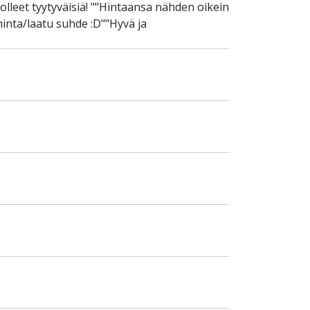
olleet tyytyväisiä! ""Hintaansa nähden oikein
hinta/laatu suhde :D""Hyvä ja