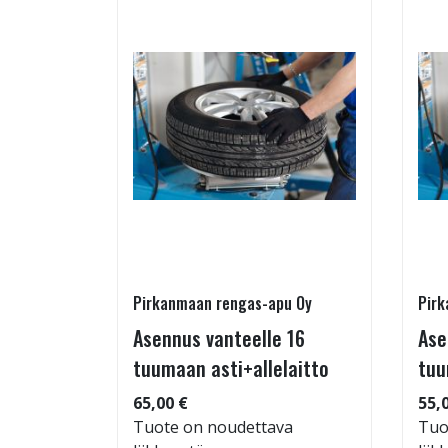
Pirkanmaan rengas-apu Oy
Pirk
- ja
Asennus vanteelle 16
Ase
estys
tuumaan asti+allelaitto
tuu
65,00 €
55,
Tuote on noudettava
Tuo