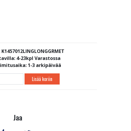
: K1457012LINGLONGGRMET
avilla:
4-23kpl Varastossa
oimitusaika: 1-3 arkipäivää
Lisää koriin
Jaa