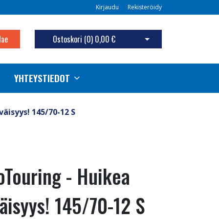
Kirjaudu
Rekisteröidy
Hae
Ostoskori (
0
)
0,00 €
Avaa ostoskori
YHTEYSTIEDOT
äisyys! 145/70-12 S
Touring - Huikea
äisyys! 145/70-12 S