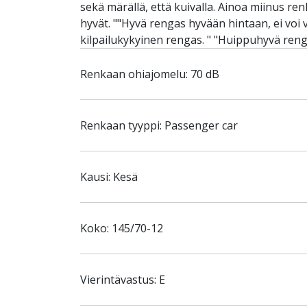
sekä märällä, että kuivalla. Ainoa miinus re
hyvät. ""Hyvä rengas hyvään hintaan, ei voi v
kilpailukykyinen rengas. " "Huippuhyvä reng
Renkaan ohiajomelu: 70 dB
Renkaan tyyppi: Passenger car
Kausi: Kesä
Koko: 145/70-12
Vierintävastus: E