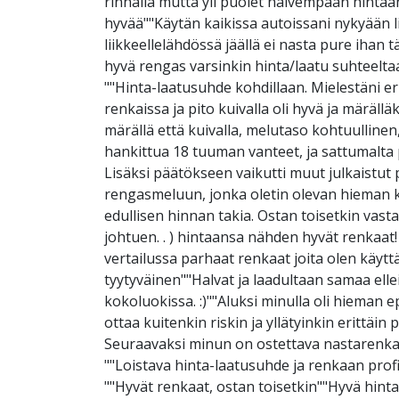
rinnalla mutta yli puolet halvempaan hintaan
hyvää""Käytän kaikissa autoissani nykyään lin
liikkeellelähdössä jäällä ei nasta pure ihan 
hyvä rengas varsinkin hinta/laatu suhteeltaan
""Hinta-laatusuhde kohdillaan. Mielestäni e
renkaissa ja pito kuivalla oli hyvä ja märäl
märällä että kuivalla, melutaso kohtuullinen
hankittua 18 tuuman vanteet, ja sattumalta 
Lisäksi päätökseen vaikutti muut julkaistut 
rengasmeluun, jonka oletin olevan hieman ko
edullisen hinnan takia. Ostan toisetkin vasta
johtuen. . ) hintaansa nähden hyvät renkaat!
vertailussa parhaat renkaat joita olen käyttä
tyytyväinen""Halvat ja laadultaan samaa el
kokoluokissa. :)""Aluksi minulla oli hieman 
ottaa kuitenkin riskin ja yllätyinkin erittäi
Seuraavaksi minun on ostettava nastarenkaat
""Loistava hinta-laatusuhde ja renkaan profi
""Hyvät renkaat, ostan toisetkin""Hyvä hinta/