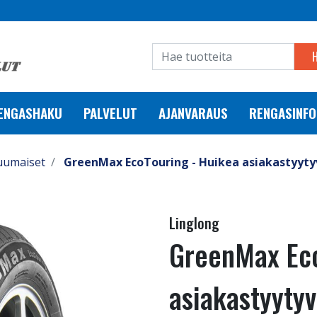
RENGASHAKU
PALVELUT
AJANVARAUS
RENGASINFO
uumaiset
GreenMax EcoTouring - Huikea asiakastyytyv
Linglong
GreenMax Eco
asiakastyytyv