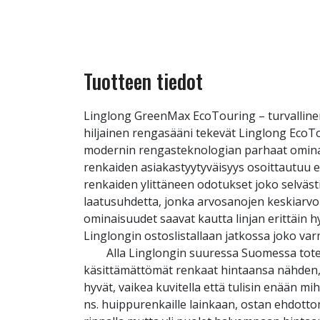
Tuotteen tiedot
Linglong GreenMax EcoTouring – turvallinen
hiljainen rengasääni tekevät Linglong EcoT
modernin rengasteknologian parhaat ominaisu
renkaiden asiakastyytyväisyys osoittautuu 
renkaiden ylittäneen odotukset joko selvästi
laatusuhdetta, jonka arvosanojen keskiarvo 
ominaisuudet saavat kautta linjan erittäin 
Linglongin ostoslistallaan jatkossa joko va
Alla Linglongin suuressa Suomessa toteut
käsittämättömät renkaat hintaansa nähden, 
hyvät, vaikea kuvitella että tulisin enään 
ns. huippurenkaille lainkaan, ostan ehdott