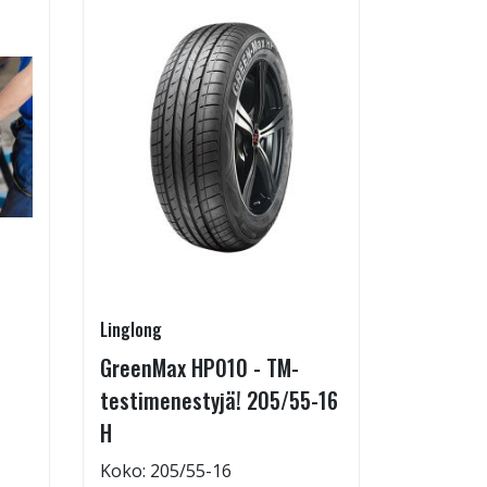
Linglong
Pirkanmaa
GreenMax HP010 - TM-
Asennus 
testimenestyjä! 205/55-16
allelaitt
H
85,00 €
Tuote on
Koko: 205/55-16