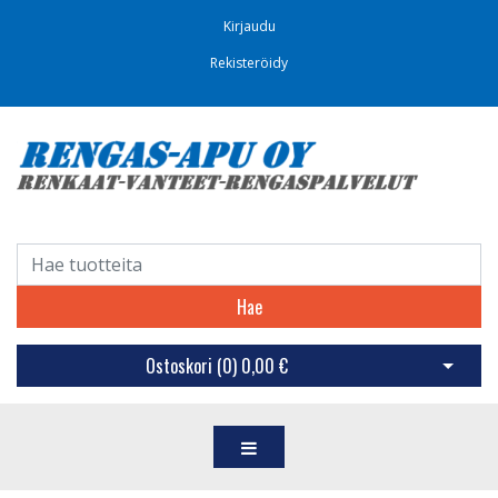
Kirjaudu
Rekisteröidy
Hae
Ostoskori (
0
)
0,00 €
Avaa os