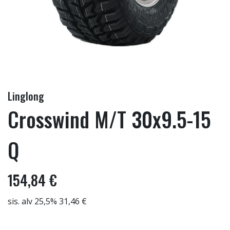
Linglong
Crosswind M/T 30x9.5-15
Q
154,84 €
sis. alv 25,5% 31,46 €