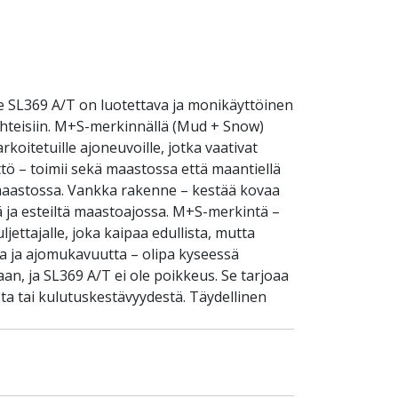
e SL369 A/T on luotettava ja monikäyttöinen
uhteisiin. M+S-merkinnällä (Mud + Snow)
rkoitetuille ajoneuvoille, jotka vaativat
tö – toimii sekä maastossa että maantiellä
 maastossa. Vankka rakenne – kestää kovaa
ltä ja esteiltä maastoajossa. M+S-merkintä –
ettajalle, joka kaipaa edullista, mutta
a ja ajomukavuutta – olipa kyseessä
an, ja SL369 A/T ei ole poikkeus. Se tarjoaa
a tai kulutuskestävyydestä. Täydellinen