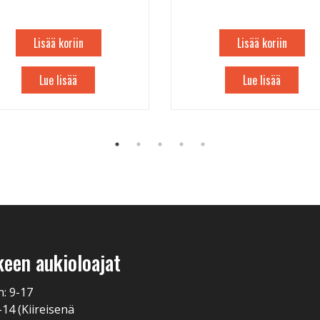
Lisää koriin
Lisää koriin
Lue lisää
Lue lisää
keen aukioloajat
n: 9-17
-14 (Kiireisenä