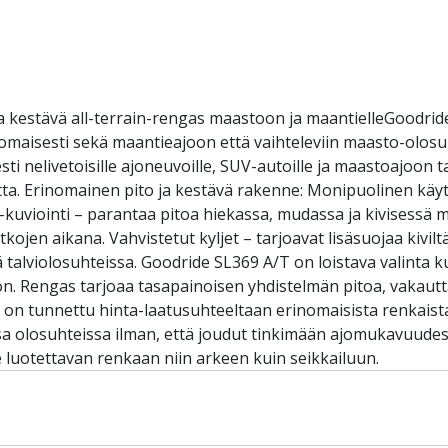
a kestävä all-terrain-rengas maastoon ja maantielleGoodrid
inomaisesti sekä maantieajoon että vaihteleviin maasto-olos
ti nelivetoisille ajoneuvoille, SUV-autoille ja maastoajoon ta
ta. Erinomainen pito ja kestävä rakenne: Monipuolinen käyt
-kuviointi – parantaa pitoa hiekassa, mudassa ja kivisessä
tkojen aikana. Vahvistetut kyljet – tarjoavat lisäsuojaa kivi
alviolosuhteissa. Goodride SL369 A/T on loistava valinta kulj
ön. Rengas tarjoaa tasapainoisen yhdistelmän pitoa, vakautt
e on tunnettu hinta-laatusuhteeltaan erinomaisista renkaista
sa olosuhteissa ilman, että joudut tinkimään ajomukavuudest
tsee luotettavan renkaan niin arkeen kuin seikkailuun.