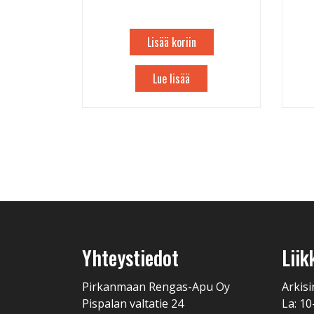
Lisää koriin
Lue lisää
Yhteystiedot
Liik
Pirkanmaan Rengas-Apu Oy
Arkisi
Pispalan valtatie 24
La: 10