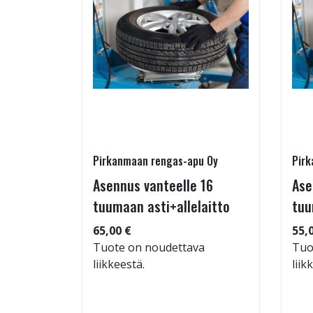
Pirkanmaan rengas-apu Oy
Pirk
 TM-
Asennus vanteelle 16
Ase
95/60-15
tuumaan asti+allelaitto
tuu
65,00 €
55,
Tuote on noudettava
Tuo
liikkeestä.
liik
: 71dB
 88