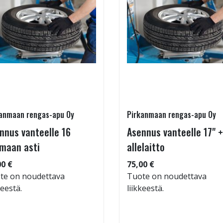
anmaan rengas-apu Oy
Pirkanmaan rengas-apu Oy
nnus vanteelle 16
Asennus vanteelle 17" +
maan asti
allelaitto
00 €
75,00 €
te on noudettava
Tuote on noudettava
keestä.
liikkeestä.