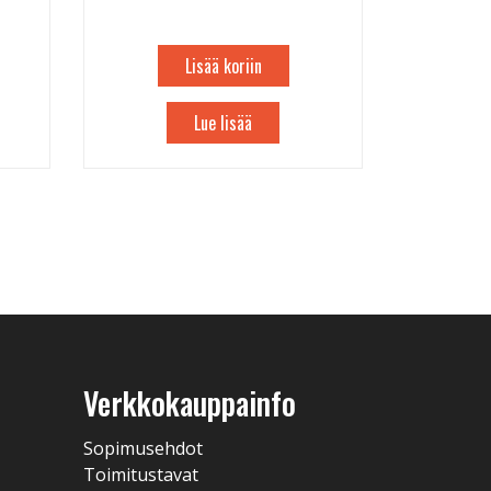
Lisää koriin
Lue lisää
Verkkokauppainfo
Sopimusehdot
Toimitustavat