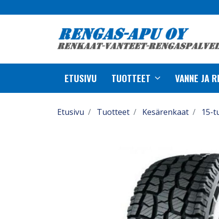
ETUSIVU
TUOTTEET
VANNE JA 
Etusivu
Tuotteet
Kesärenkaat
15-t