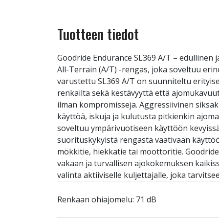
Tuotteen tiedot
Goodride Endurance SL369 A/T – edullinen j
All-Terrain (A/T) -rengas, joka soveltuu er
varustettu SL369 A/T on suunniteltu erityises
renkailta sekä kestävyyttä että ajomukavuut
ilman kompromisseja. Aggressiivinen siksak
käyttöä, iskuja ja kulutusta pitkienkin ajoma
soveltuu ympärivuotiseen käyttöön kevyissä t
suorituskykyistä rengasta vaativaan käyttö
mökkitie, hiekkatie tai moottoritie. Goodrid
vakaan ja turvallisen ajokokemuksen kaikis
valinta aktiiviselle kuljettajalle, joka tarvi
Renkaan ohiajomelu: 71 dB