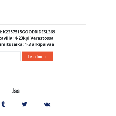
i: K2357515GOODRIDESL369
avilla:
4-23kpl Varastossa
oimitusaika: 1-3 arkipäivää
Lisää koriin
Jaa