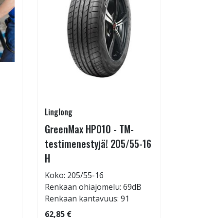
Linglong
Pirkanmaa
GreenMax HP010 - TM-
Asennus 
testimenestyjä! 205/55-16
allelaitt
H
85,00 €
Tuote on
Koko: 205/55-16
liikkeestä
Renkaan ohiajomelu: 69dB
Renkaan kantavuus: 91
62,85 €