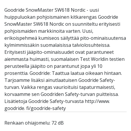
Goodride SnowMaster SW618 Nordic - uusi
huippuluokan pohjoismainen kitkarengas Goodride
SnowMaster SW618 Nordic on suunniteltu erityisesti
pohjoismaiden markkinoita varten. Uusi,
erikoispehmeä kumiseos säilyttää pito-ominaisuutensa
kylmimmissäkin suomalaisissa talviolosuhteissa.
Erityisesti jääpito-ominaisuudet ovat parantuneet
aiemmasta huimasti, suomalaisen Test Worldin testien
perusteella jääpito on parantunut jopa yli 10
prosenttia. Goodride: Taattua laatua oikeaan hintaan.
Tarjoamme lisäksi ainutlaatuisen Goodride Safety-
turvan. Vaikka rengas vaurioituisi tapaturmaisesti,
korvaamme sen Goodriden Safety-turvan puitteissa.
Lisätietoja Goodride Safety-turvasta http://www.
goodride. fi/goodride-safety
Renkaan ohiajomelu: 72 dB