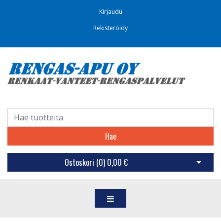
Kirjaudu
Rekisteröidy
Hae
Ostoskori (
0
)
0,00 €
Avaa os