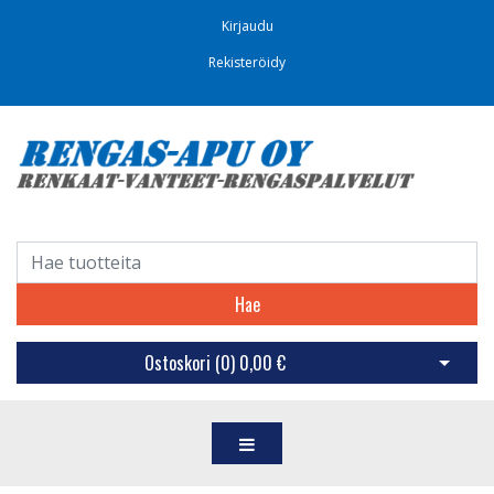
Kirjaudu
Rekisteröidy
Hae
Ostoskori (
0
)
0,00 €
Avaa os