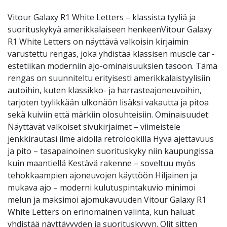
Vitour Galaxy R1 White Letters – klassista tyyliä ja
suorituskykyä amerikkalaiseen henkeenVitour Galaxy
R1 White Letters on näyttävä valkoisin kirjaimin
varustettu rengas, joka yhdistää klassisen muscle car -
estetiikan moderniin ajo-ominaisuuksien tasoon. Tämä
rengas on suunniteltu erityisesti amerikkalaistyylisiin
autoihin, kuten klassikko- ja harrasteajoneuvoihin,
tarjoten tyylikkään ulkonäön lisäksi vakautta ja pitoa
sekä kuiviin että märkiin olosuhteisiin. Ominaisuudet:
Näyttävät valkoiset sivukirjaimet – viimeistele
jenkkirautasi ilme aidolla retrolookilla Hyvä ajettavuus
ja pito – tasapainoinen suorituskyky niin kaupungissa
kuin maantiellä Kestävä rakenne – soveltuu myös
tehokkaampien ajoneuvojen käyttöön Hiljainen ja
mukava ajo – moderni kulutuspintakuvio minimoi
melun ja maksimoi ajomukavuuden Vitour Galaxy R1
White Letters on erinomainen valinta, kun haluat
yhdistää näyttävyyden ja suorituskyvyn. Olit sitten