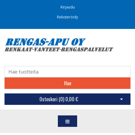
Kirjaudu
Rekisteröidy
Hae
Ostoskori (
0
)
0,00 €
Avaa os