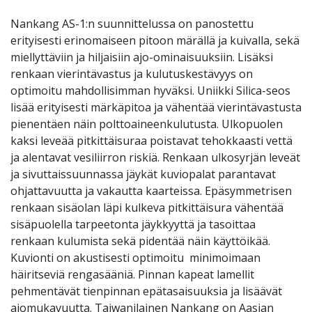
Nankang AS-1:n suunnittelussa on panostettu
erityisesti erinomaiseen pitoon märällä ja kuivalla, sekä
miellyttäviin ja hiljaisiin ajo-ominaisuuksiin. Lisäksi
renkaan vierintävastus ja kulutuskestävyys on
optimoitu mahdollisimman hyväksi. Uniikki Silica-seos
lisää erityisesti märkäpitoa ja vähentää vierintävastusta
pienentäen näin polttoaineenkulutusta. Ulkopuolen
kaksi leveää pitkittäisuraa poistavat tehokkaasti vettä
ja alentavat vesiliirron riskiä. Renkaan ulkosyrjän leveät
ja sivuttaissuunnassa jäykät kuviopalat parantavat
ohjattavuutta ja vakautta kaarteissa. Epäsymmetrisen
renkaan sisäolan läpi kulkeva pitkittäisura vähentää
sisäpuolella tarpeetonta jäykkyyttä ja tasoittaa
renkaan kulumista sekä pidentää näin käyttöikää.
Kuvionti on akustisesti optimoitu minimoimaan
häiritseviä rengasääniä. Pinnan kapeat lamellit
pehmentävät tienpinnan epätasaisuuksia ja lisäävät
ajomukavuutta. Taiwanilainen Nankang on Aasian