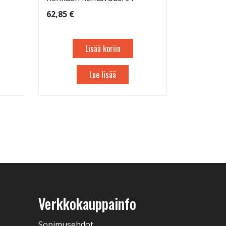
62,85 €
Lisää koriin
Lue lisää
Verkkokauppainfo
Sopimusehdot