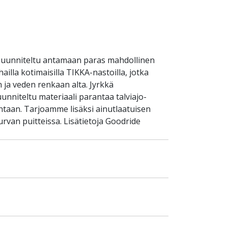
suunniteltu antamaan paras mahdollinen
ailla kotimaisilla TIKKA-nastoilla, jotka
 ja veden renkaan alta. Jyrkkä
unniteltu materiaali parantaa talviajo-
taan. Tarjoamme lisäksi ainutlaatuisen
rvan puitteissa. Lisätietoja Goodride