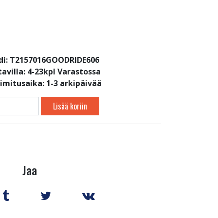
di: T2157016GOODRIDE606
avilla:
4-23kpl Varastossa
oimitusaika: 1-3 arkipäivää
Lisää koriin
Jaa