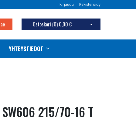
Kirjaudu
Rekisteröidy
Hae
Ostoskori (
0
)
0,00 €
Avaa ostoskori
YHTEYSTIEDOT
 SW606 215/70-16 T