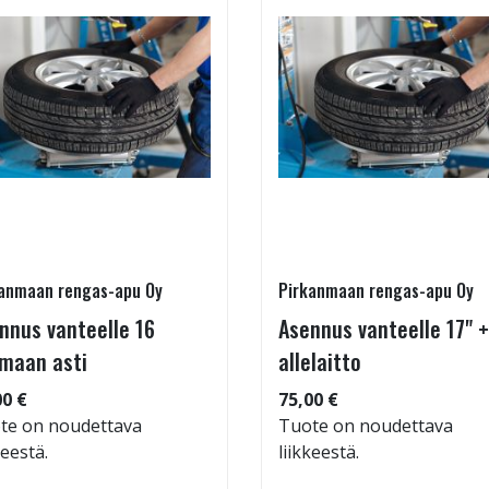
anmaan rengas-apu Oy
Pirkanmaan rengas-apu Oy
nnus vanteelle 16
Asennus vanteelle 17" +
maan asti
allelaitto
00 €
75,00 €
te on noudettava
Tuote on noudettava
keestä.
liikkeestä.