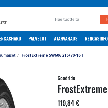
RENGASHAKU
PALVELUT
AJANVARAUS
RENGASINFO
uumaiset
FrostExtreme SW606 215/70-16 T
Goodride
FrostExtreme
119,84 €