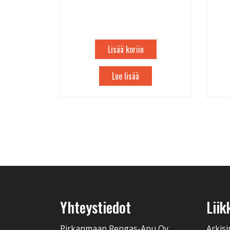
Lisää koriin
Lue lisää
Yhteystiedot
Liik
Pirkanmaan Rengas-Apu Oy
Arkisi