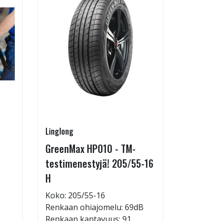
Linglong
Pirkanmaa
GreenMax HP010 - TM-
Asennus 
testimenestyjä! 205/55-16
allelaitt
H
85,00 €
Tuote on
Koko: 205/55-16
liikkeestä
Renkaan ohiajomelu: 69dB
Renkaan kantavuus: 91