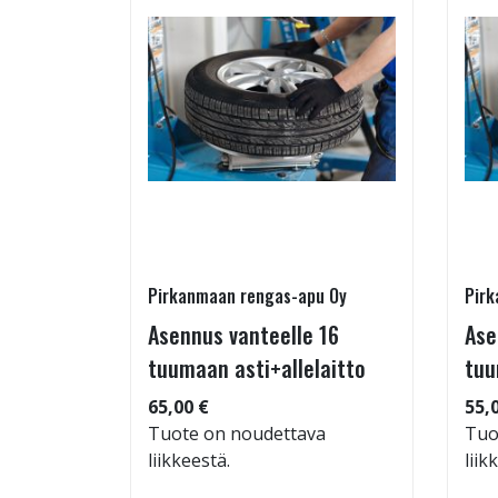
Pirkanmaan rengas-apu Oy
Pirk
- ja
Asennus vanteelle 16
Ase
estys
tuumaan asti+allelaitto
tuu
65,00 €
55,
Tuote on noudettava
Tuo
liikkeestä.
liik
: 71dB
 94