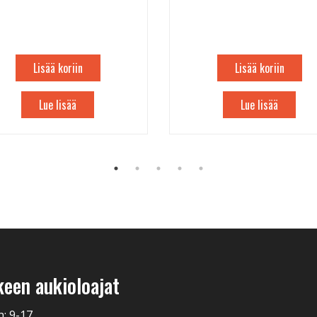
Lisää koriin
Lisää koriin
Lue lisää
Lue lisää
keen aukioloajat
n: 9-17