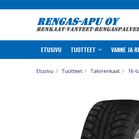
ETUSIVU
TUOTTEET
VANNE JA 
Etusivu
Tuotteet
Talvirenkaat
16-t