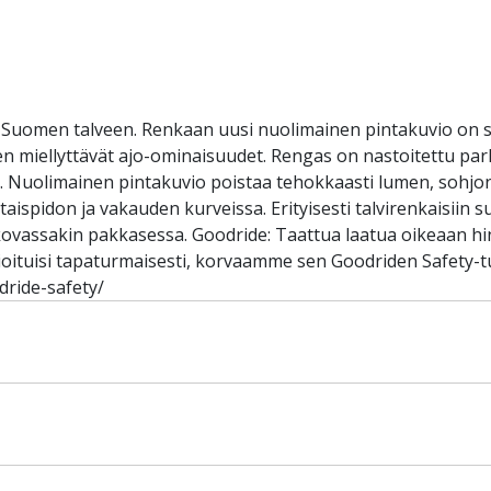
Suomen talveen. Renkaan uusi nuolimainen pintakuvio on 
sen miellyttävät ajo-ominaisuudet. Rengas on nastoitettu parh
n. Nuolimainen pintakuvio poistaa tehokkaasti lumen, sohjon
spidon ja vakauden kurveissa. Erityisesti talvirenkaisiin su
vassakin pakkasessa. Goodride: Taattua laatua oikeaan hin
oituisi tapaturmaisesti, korvaamme sen Goodriden Safety-tu
dride-safety/