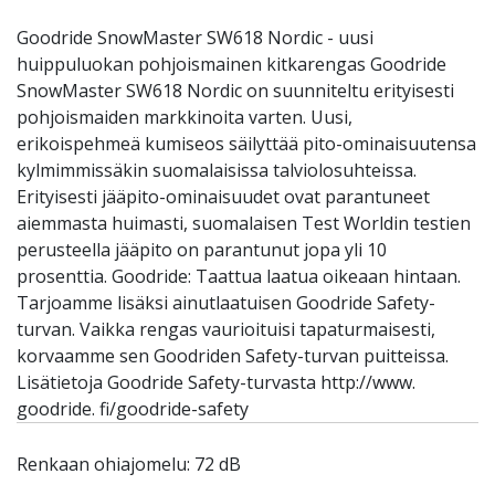
Goodride SnowMaster SW618 Nordic - uusi
huippuluokan pohjoismainen kitkarengas Goodride
SnowMaster SW618 Nordic on suunniteltu erityisesti
pohjoismaiden markkinoita varten. Uusi,
erikoispehmeä kumiseos säilyttää pito-ominaisuutensa
kylmimmissäkin suomalaisissa talviolosuhteissa.
Erityisesti jääpito-ominaisuudet ovat parantuneet
aiemmasta huimasti, suomalaisen Test Worldin testien
perusteella jääpito on parantunut jopa yli 10
prosenttia. Goodride: Taattua laatua oikeaan hintaan.
Tarjoamme lisäksi ainutlaatuisen Goodride Safety-
turvan. Vaikka rengas vaurioituisi tapaturmaisesti,
korvaamme sen Goodriden Safety-turvan puitteissa.
Lisätietoja Goodride Safety-turvasta http://www.
goodride. fi/goodride-safety
Renkaan ohiajomelu: 72 dB