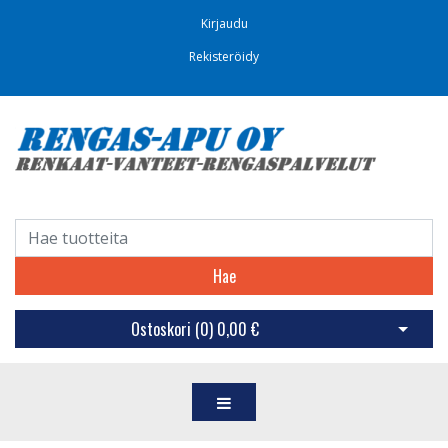
Kirjaudu
Rekisteröidy
Hae
Ostoskori (
0
)
0,00 €
Avaa os