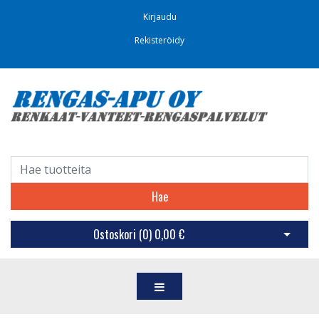
Kirjaudu
Rekisteröidy
Hae
Ostoskori (
0
)
0,00 €
Avaa os