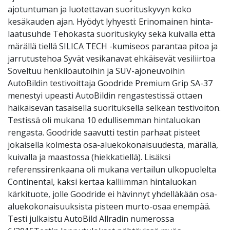
ajotuntuman ja luotettavan suorituskyvyn koko
kesäkauden ajan. Hyödyt lyhyesti: Erinomainen hinta-
laatusuhde Tehokasta suorituskyky sekä kuivalla että
märällä tiellä SILICA TECH -kumiseos parantaa pitoa ja
jarrutustehoa Syvät vesikanavat ehkäisevät vesiliirtoa
Soveltuu henkilöautoihin ja SUV-ajoneuvoihin
AutoBildin testivoittaja Goodride Premium Grip SA-37
menestyi upeasti AutoBildin rengastestissä ottaen
häikäisevän tasaisella suorituksella selkeän testivoiton.
Testissä oli mukana 10 edullisemman hintaluokan
rengasta. Goodride saavutti testin parhaat pisteet
jokaisella kolmesta osa-aluekokonaisuudesta, märällä,
kuivalla ja maastossa (hiekkatiellä). Lisäksi
referenssirenkaana oli mukana vertailun ulkopuolelta
Continental, kaksi kertaa kalliimman hintaluokan
kärkituote, jolle Goodride ei hävinnyt yhdelläkään osa-
aluekokonaisuuksista pisteen murto-osaa enempää.
Testi julkaistu AutoBild Allradin numerossa