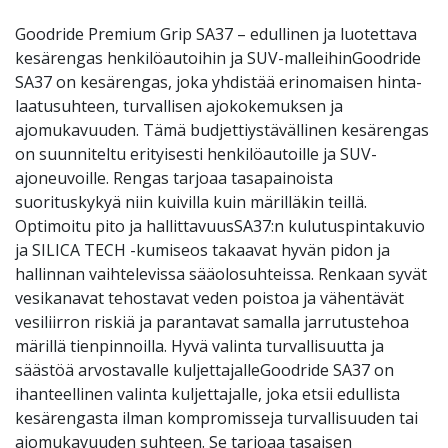
Goodride Premium Grip SA37 – edullinen ja luotettava
kesärengas henkilöautoihin ja SUV-malleihinGoodride
SA37 on kesärengas, joka yhdistää erinomaisen hinta-
laatusuhteen, turvallisen ajokokemuksen ja
ajomukavuuden. Tämä budjettiystävällinen kesärengas
on suunniteltu erityisesti henkilöautoille ja SUV-
ajoneuvoille. Rengas tarjoaa tasapainoista
suorituskykyä niin kuivilla kuin märilläkin teillä.
Optimoitu pito ja hallittavuusSA37:n kulutuspintakuvio
ja SILICA TECH -kumiseos takaavat hyvän pidon ja
hallinnan vaihtelevissa sääolosuhteissa. Renkaan syvät
vesikanavat tehostavat veden poistoa ja vähentävät
vesiliirron riskiä ja parantavat samalla jarrutustehoa
märillä tienpinnoilla. Hyvä valinta turvallisuutta ja
säästöä arvostavalle kuljettajalleGoodride SA37 on
ihanteellinen valinta kuljettajalle, joka etsii edullista
kesärengasta ilman kompromisseja turvallisuuden tai
ajomukavuuden suhteen. Se tarjoaa tasaisen