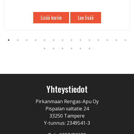
Lisää koriin
Lue lisää
Yhteystiedot
Pirkanmaan Rengas-Apu Oy
Pispalan valtatie 24
33250 Tampere
Y-tunnus: 2349541-3