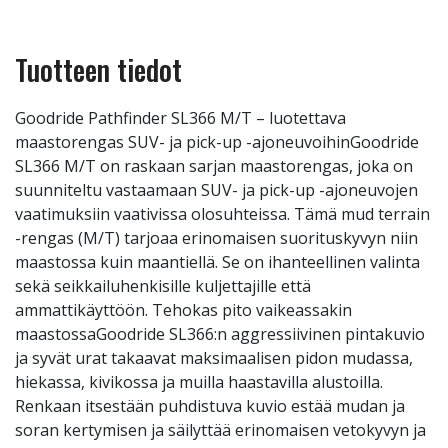
Tuotteen tiedot
Goodride Pathfinder SL366 M/T – luotettava
maastorengas SUV- ja pick-up -ajoneuvoihinGoodride
SL366 M/T on raskaan sarjan maastorengas, joka on
suunniteltu vastaamaan SUV- ja pick-up -ajoneuvojen
vaatimuksiin vaativissa olosuhteissa. Tämä mud terrain
-rengas (M/T) tarjoaa erinomaisen suorituskyvyn niin
maastossa kuin maantiellä. Se on ihanteellinen valinta
sekä seikkailuhenkisille kuljettajille että
ammattikäyttöön. Tehokas pito vaikeassakin
maastossaGoodride SL366:n aggressiivinen pintakuvio
ja syvät urat takaavat maksimaalisen pidon mudassa,
hiekassa, kivikossa ja muilla haastavilla alustoilla.
Renkaan itsestään puhdistuva kuvio estää mudan ja
soran kertymisen ja säilyttää erinomaisen vetokyvyn ja