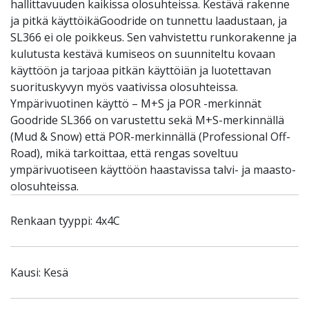
hallittavuuden kaikissa olosuhteissa. Kestävä rakenne
ja pitkä käyttöikäGoodride on tunnettu laadustaan, ja
SL366 ei ole poikkeus. Sen vahvistettu runkorakenne ja
kulutusta kestävä kumiseos on suunniteltu kovaan
käyttöön ja tarjoaa pitkän käyttöiän ja luotettavan
suorituskyvyn myös vaativissa olosuhteissa.
Ympärivuotinen käyttö – M+S ja POR -merkinnät
Goodride SL366 on varustettu sekä M+S-merkinnällä
(Mud & Snow) että POR-merkinnällä (Professional Off-
Road), mikä tarkoittaa, että rengas soveltuu
ympärivuotiseen käyttöön haastavissa talvi- ja maasto-
olosuhteissa.
Renkaan tyyppi: 4x4C
Kausi: Kesä