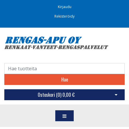
Kirjaudu
Rekisteröidy
Hae
Ostoskori (
0
)
0,00 €
Avaa os