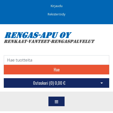
Kirjaudu
Rekisteröidy
Hae
Ostoskori (
0
)
0,00 €
Avaa os