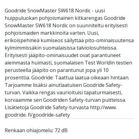
Goodride SnowMaster SW618 Nordic - uusi
huippuluokan pohjoismainen kitkarengas Goodride
SnowMaster SW618 Nordic on suunniteltu erityisesti
pohjoismaiden markkinoita varten. Uusi,
erikoispehmeä kumiseos säilyttää pito-ominaisuutensa
kylmimmissäkin suomalaisissa talviolosuhteissa.
Erityisesti jääpito-ominaisuudet ovat parantuneet
aiemmasta huimasti, suomalaisen Test Worldin testien
perusteella jääpito on parantunut jopa yli 10
prosenttia. Goodride: Taattua laatua oikeaan hintaan.
Tarjoamme lisäksi ainutlaatuisen Goodride Safety-
turvan. Vaikka rengas vaurioituisi tapaturmaisesti,
korvaamme sen Goodriden Safety-turvan puitteissa.
Lisätietoja Goodride Safety-turvasta http://www.
goodride. fi/goodride-safety
Renkaan ohiajomelu: 72 dB