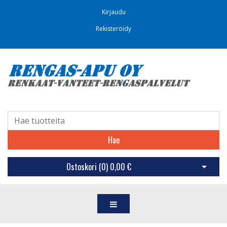
Kirjaudu
Rekisteröidy
Hae
Ostoskori (
0
)
0,00 €
Avaa os