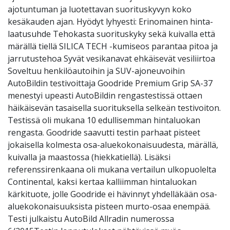
ajotuntuman ja luotettavan suorituskyvyn koko
kesäkauden ajan. Hyödyt lyhyesti: Erinomainen hinta-
laatusuhde Tehokasta suorituskyky sekä kuivalla että
märällä tiellä SILICA TECH -kumiseos parantaa pitoa ja
jarrutustehoa Syvät vesikanavat ehkäisevät vesiliirtoa
Soveltuu henkilöautoihin ja SUV-ajoneuvoihin
AutoBildin testivoittaja Goodride Premium Grip SA-37
menestyi upeasti AutoBildin rengastestissä ottaen
häikäisevän tasaisella suorituksella selkeän testivoiton.
Testissä oli mukana 10 edullisemman hintaluokan
rengasta. Goodride saavutti testin parhaat pisteet
jokaisella kolmesta osa-aluekokonaisuudesta, märällä,
kuivalla ja maastossa (hiekkatiellä). Lisäksi
referenssirenkaana oli mukana vertailun ulkopuolelta
Continental, kaksi kertaa kalliimman hintaluokan
kärkituote, jolle Goodride ei hävinnyt yhdelläkään osa-
aluekokonaisuuksista pisteen murto-osaa enempää.
Testi julkaistu AutoBild Allradin numerossa