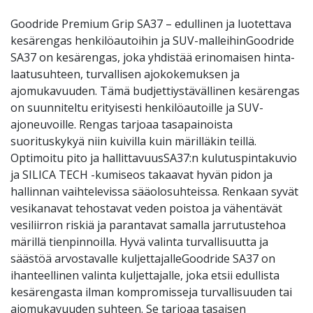
Goodride Premium Grip SA37 – edullinen ja luotettava
kesärengas henkilöautoihin ja SUV-malleihinGoodride
SA37 on kesärengas, joka yhdistää erinomaisen hinta-
laatusuhteen, turvallisen ajokokemuksen ja
ajomukavuuden. Tämä budjettiystävällinen kesärengas
on suunniteltu erityisesti henkilöautoille ja SUV-
ajoneuvoille. Rengas tarjoaa tasapainoista
suorituskykyä niin kuivilla kuin märilläkin teillä.
Optimoitu pito ja hallittavuusSA37:n kulutuspintakuvio
ja SILICA TECH -kumiseos takaavat hyvän pidon ja
hallinnan vaihtelevissa sääolosuhteissa. Renkaan syvät
vesikanavat tehostavat veden poistoa ja vähentävät
vesiliirron riskiä ja parantavat samalla jarrutustehoa
märillä tienpinnoilla. Hyvä valinta turvallisuutta ja
säästöä arvostavalle kuljettajalleGoodride SA37 on
ihanteellinen valinta kuljettajalle, joka etsii edullista
kesärengasta ilman kompromisseja turvallisuuden tai
ajomukavuuden suhteen. Se tarjoaa tasaisen