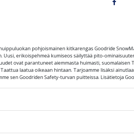
huippuluokan pohjoismainen kitkarengas Goodride SnowMa
en. Uusi, erikoispehmeä kumiseos säilyttää pito-ominaisuut
aisuudet ovat parantuneet aiemmasta huimasti, suomalaisen T
: Taattua laatua oikeaan hintaan. Tarjoamme lisäksi ainutla
mme sen Goodriden Safety-turvan puitteissa. Lisätietoja Goo