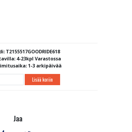
di: T2155517GOODRIDE618
avilla:
4-23kpl Varastossa
oimitusaika: 1-3 arkipäivää
Lisää koriin
Jaa