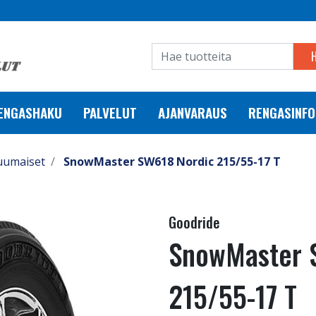
RENGASHAKU
PALVELUT
AJANVARAUS
RENGASINFO
uumaiset
SnowMaster SW618 Nordic 215/55-17 T
Goodride
SnowMaster 
215/55-17 T