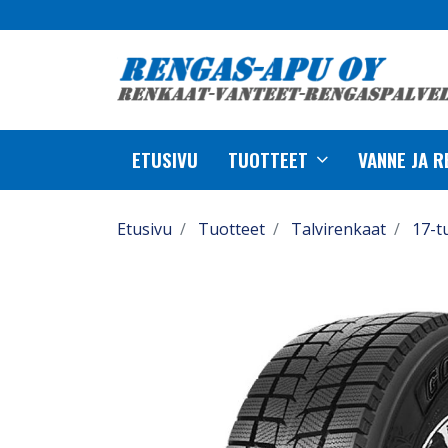
ETUSIVU
TUOTTEET
VANNE JA 
Etusivu
Tuotteet
Talvirenkaat
17-t