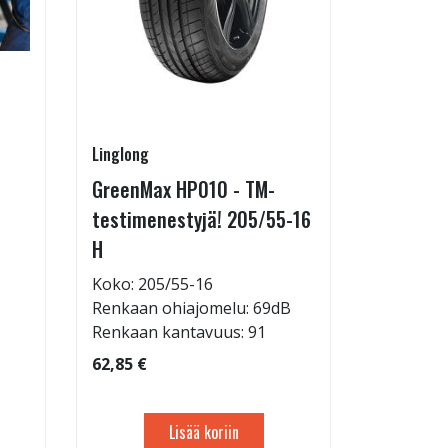
Linglong
Pirkanmaa
GreenMax HP010 - TM-
Asennus 
testimenestyjä! 205/55-16
allelaitt
H
85,00 €
Tuote on
Koko: 205/55-16
liikkeestä
Renkaan ohiajomelu: 69dB
Renkaan kantavuus: 91
62,85 €
Lisää koriin