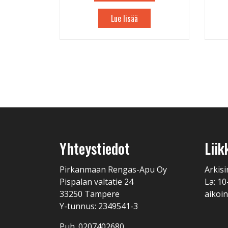
Lue lisää
Yhteystiedot
Liik
Pirkanmaan Rengas-Apu Oy
Arkisi
Pispalan valtatie 24
La: 10
33250 Tampere
aikoin
Y-tunnus: 2349541-3
Puh. 0207402680