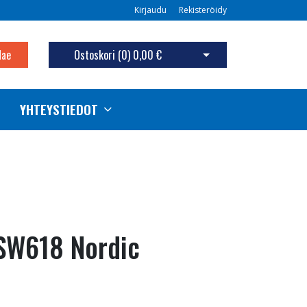
Kirjaudu
Rekisteröidy
Hae
Ostoskori (
0
)
0,00 €
Avaa ostoskori
YHTEYSTIEDOT
SW618 Nordic