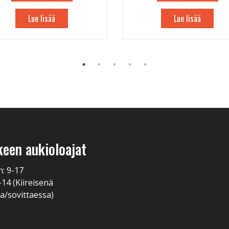
Lue lisää
Lue lisää
keen aukioloajat
n: 9-17
-14 (Kiireisenä
a/sovittaessa)