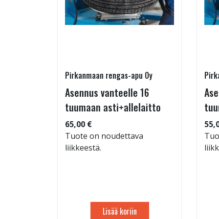
Pirkanmaan rengas-apu Oy
Pirk
- ja
Asennus vanteelle 16
Ase
estys
tuumaan asti+allelaitto
tuu
65,00 €
55,
Tuote on noudettava
Tuo
liikkeestä.
liik
: 71dB
 94
Lisää koriin