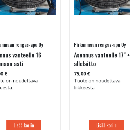
anmaan rengas-apu Oy
Pirkanmaan rengas-apu Oy
nnus vanteelle 16
Asennus vanteelle 17" +
maan asti
allelaitto
00 €
75,00 €
te on noudettava
Tuote on noudettava
keestä.
liikkeestä.
Lisää koriin
Lisää koriin