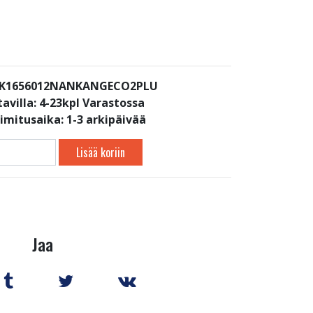
: K1656012NANKANGECO2PLU
avilla:
4-23kpl Varastossa
oimitusaika: 1-3 arkipäivää
Lisää koriin
Jaa