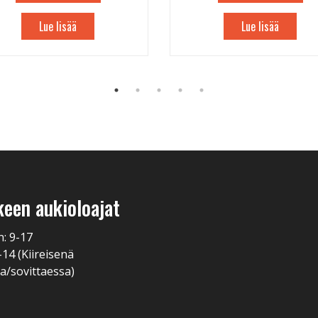
Lue lisää
Lue lisää
keen aukioloajat
n: 9-17
-14 (Kiireisenä
a/sovittaessa)