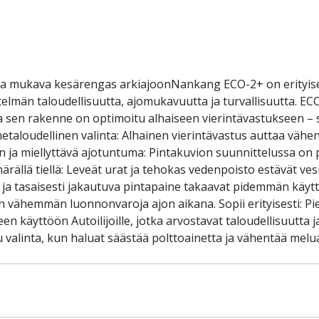
ja mukava kesärengas arkiajoonNankang ECO-2+ on erityise
elmän taloudellisuutta, ajomukavuutta ja turvallisuutta. EC
 sen rakenne on optimoitu alhaiseen vierintävastukseen – s
inetaloudellinen valinta: Alhainen vierintävastus auttaa väh
en ja miellyttävä ajotuntuma: Pintakuvion suunnittelussa 
ällä tiellä: Leveät urat ja tehokas vedenpoisto estävät vesil
 ja tasaisesti jakautuva pintapaine takaavat pidemmän käytt
vähemmän luonnonvaroja ajon aikana. Sopii erityisesti: Pien
n käyttöön Autoilijoille, jotka arvostavat taloudellisuutta j
linta, kun haluat säästää polttoainetta ja vähentää melua