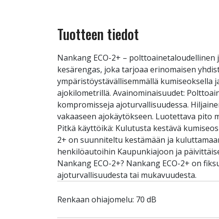
Tuotteen tiedot
Nankang ECO-2+ – polttoainetaloudellinen 
kesärengas, joka tarjoaa erinomaisen yhdist
ympäristöystävällisemmällä kumiseoksella ja
ajokilometrillä. Avainominaisuudet: Polttoa
kompromisseja ajoturvallisuudessa. Hiljain
vakaaseen ajokäytökseen. Luotettava pito mär
Pitkä käyttöikä: Kulutusta kestävä kumiseos
2+ on suunniteltu kestämään ja kuluttamaan 
henkilöautoihin Kaupunkiajoon ja päivittäisee
Nankang ECO-2+? Nankang ECO-2+ on fiksu va
ajoturvallisuudesta tai mukavuudesta.
Renkaan ohiajomelu: 70 dB