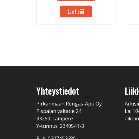
Lue lisää
Yhteystiedot
Liik
Pirkanmaan Rengas-Apu Oy
Arkisi
Pispalan valtatie 24
La: 10
33250 Tampere
aikoin
Y-tunnus: 2349541-3
Puh. 0207402680