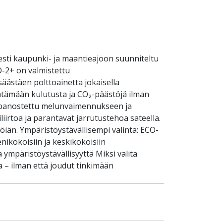
sti kaupunki- ja maantieajoon suunniteltu
O-2+ on valmistettu
äästäen polttoainetta jokaisella
entämään kulutusta ja CO₂-päästöjä ilman
on panostettu melunvaimennukseen ja
iirtoa ja parantavat jarrutustehoa sateella.
öiän. Ympäristöystävällisempi valinta: ECO-
ikokoisiin ja keskikokoisiin
a ympäristöystävällisyyttä Miksi valita
 – ilman että joudut tinkimään