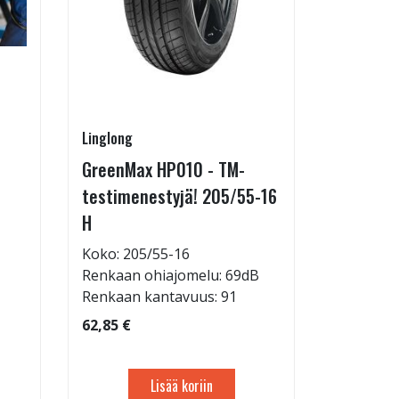
Linglong
Pirkanmaa
GreenMax HP010 - TM-
Asennus 
testimenestyjä! 205/55-16
allelaitt
H
85,00 €
Tuote on
Koko: 205/55-16
liikkeestä
Renkaan ohiajomelu: 69dB
Renkaan kantavuus: 91
62,85 €
Lisää koriin