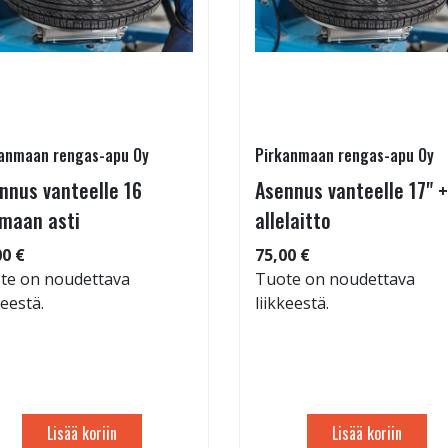
anmaan rengas-apu Oy
Pirkanmaan rengas-apu Oy
nnus vanteelle 16
Asennus vanteelle 17" +
maan asti
allelaitto
00 €
75,00 €
te on noudettava
Tuote on noudettava
keestä.
liikkeestä.
Lisää koriin
Lisää koriin