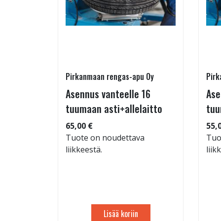
Pirkanmaan rengas-apu Oy
Pirk
 TM-
Asennus vanteelle 16
Ase
95/60-15
tuumaan asti+allelaitto
tuu
65,00 €
55,
Tuote on noudettava
Tuo
liikkeestä.
liik
: 71dB
 88
Lisää koriin