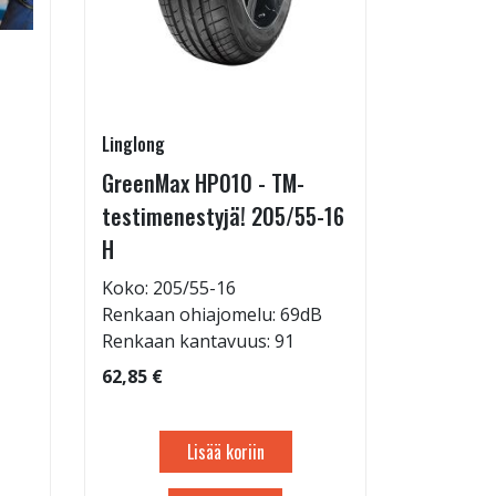
Linglong
Pirkanmaa
GreenMax HP010 - TM-
Asennus 
testimenestyjä! 205/55-16
allelaitt
H
85,00 €
Tuote on
Koko: 205/55-16
liikkeestä
Renkaan ohiajomelu: 69dB
Renkaan kantavuus: 91
62,85 €
Lisää koriin