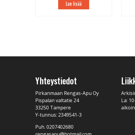
Lue lisää
Yhteystiedot
Liik
Pirkanmaan Rengas-Apu Oy
Arkisi
Pispalan valtatie 24
La: 10
33250 Tampere
aikoin
Y-tunnus: 2349541-3
Puh. 0207402680
rengasapu@hotmail.com