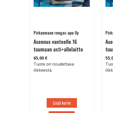
Pirkanmaan rengas-apu Oy
Pirk
- ja
Asennus vanteelle 16
Ase
estys
tuumaan asti+allelaitto
tuu
65,00 €
55,
Tuote on noudettava
Tuo
liikkeestä.
liik
: 71dB
 94
Lisää koriin