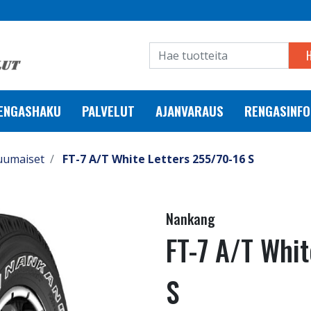
RENGASHAKU
PALVELUT
AJANVARAUS
RENGASINFO
uumaiset
FT-7 A/T White Letters 255/70-16 S
Nankang
FT-7 A/T Whi
S