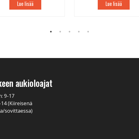
Lue lisää
Lue lisää
keen aukioloajat
n: 9-17
-14 (Kiireisenä
a/sovittaessa)