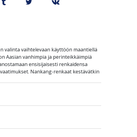
 valinta vaihtelevaan käyttöön maantiellä
 on Aasian vanhimpia ja perinteikkäimpiä
panostamaan ensisijaisesti renkaidensa
an vaatimukset. Nankang-renkaat kestävätkin