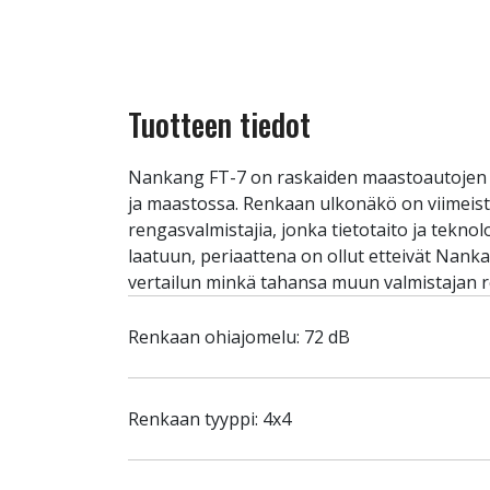
Tuotteen tiedot
Nankang FT-7 on raskaiden maastoautojen ja
ja maastossa. Renkaan ulkonäkö on viimeiste
rengasvalmistajia, jonka tietotaito ja tekn
laatuun, periaattena on ollut etteivät Nank
vertailun minkä tahansa muun valmistajan r
Renkaan ohiajomelu: 72 dB
Renkaan tyyppi: 4x4