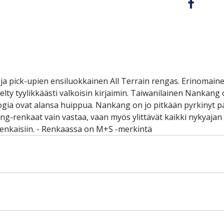
 pick-upien ensiluokkainen All Terrain rengas. Erinomainen
lty tyylikkäästi valkoisin kirjaimin. Taiwanilainen Nankang
ologia ovat alansa huippua. Nankang on jo pitkään pyrkinyt 
ang-renkaat vain vastaa, vaan myös ylittävät kaikki nykyaj
enkaisiin. - Renkaassa on M+S -merkintä