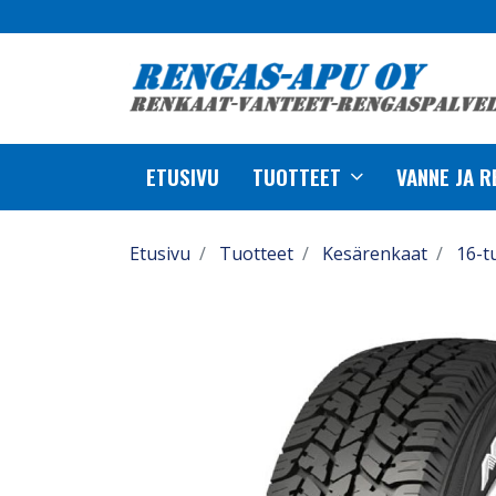
ETUSIVU
TUOTTEET
VANNE JA 
Etusivu
Tuotteet
Kesärenkaat
16-t