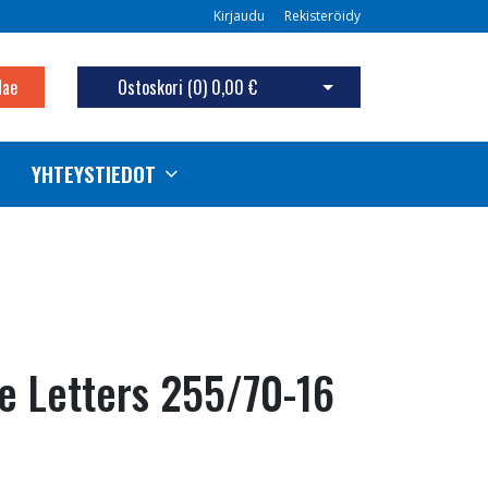
Kirjaudu
Rekisteröidy
Hae
Ostoskori (
0
)
0,00 €
Avaa ostoskori
YHTEYSTIEDOT
te Letters 255/70-16