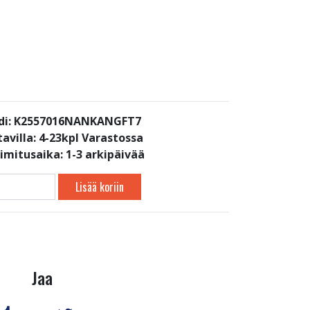
di: K2557016NANKANGFT7
avilla:
4-23kpl Varastossa
oimitusaika: 1-3 arkipäivää
Lisää koriin
Jaa