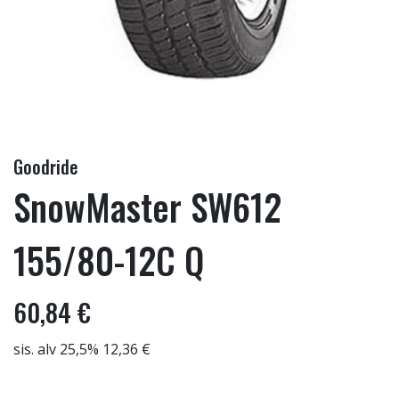
Goodride
SnowMaster SW612
155/80-12C Q
60,84 €
sis. alv 25,5% 12,36 €