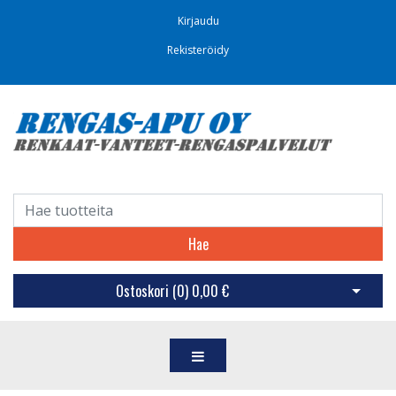
Kirjaudu
Rekisteröidy
Hae
Ostoskori (
0
)
0,00 €
Avaa os