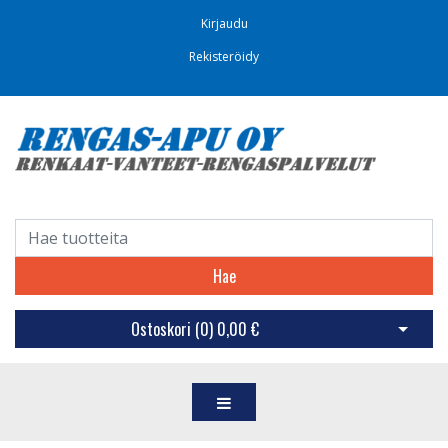
Kirjaudu
Rekisteröidy
Hae
Ostoskori (
0
)
0,00 €
Avaa os