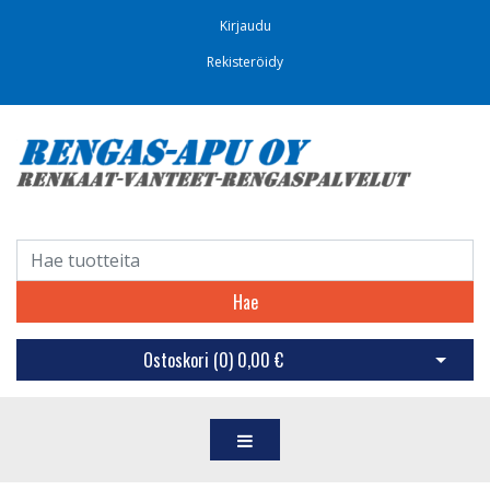
Kirjaudu
Rekisteröidy
Hae
Ostoskori (
0
)
0,00 €
Avaa os