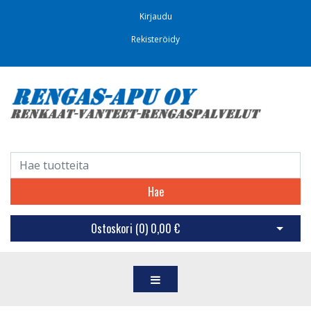
Kirjaudu
Rekisteröidy
Hae
Ostoskori (
0
)
0,00 €
Avaa os