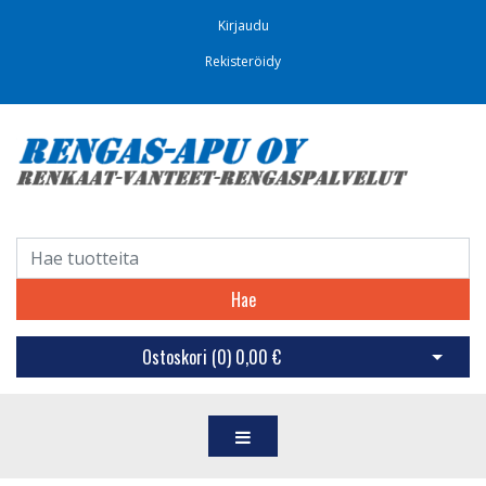
Kirjaudu
Rekisteröidy
Hae
Ostoskori (
0
)
0,00 €
Avaa os