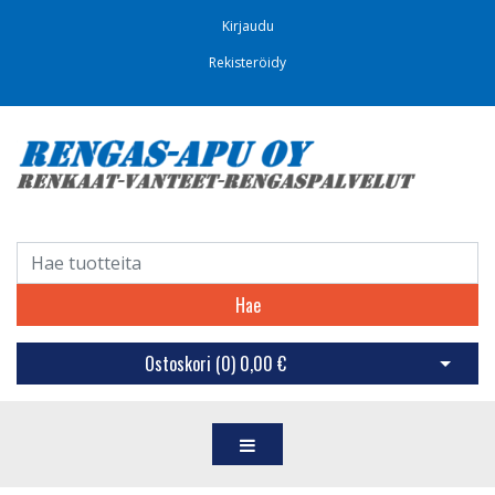
Kirjaudu
Rekisteröidy
Hae
Ostoskori (
0
)
0,00 €
Avaa os