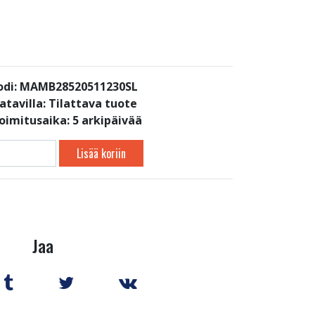
odi: MAMB28520511230SL
atavilla:
Tilattava tuote
toimitusaika: 5 arkipäivää
Lisää koriin
Jaa