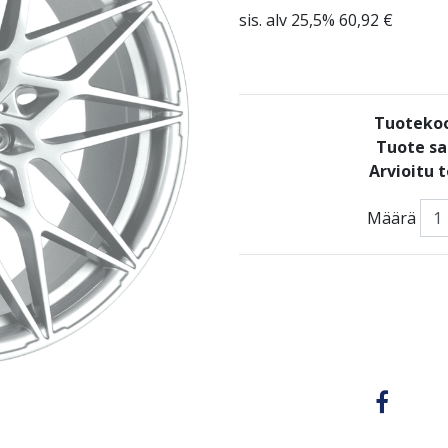
sis. alv 25,5% 60,92 €
Tuoteko
Tuote sa
Arvioitu 
Määrä