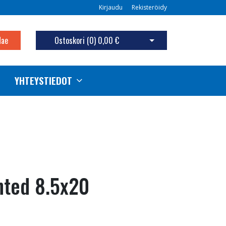
Kirjaudu
Rekisteröidy
Hae
Ostoskori (
0
)
0,00 €
Avaa ostoskori
YHTEYSTIEDOT
inted 8.5x20