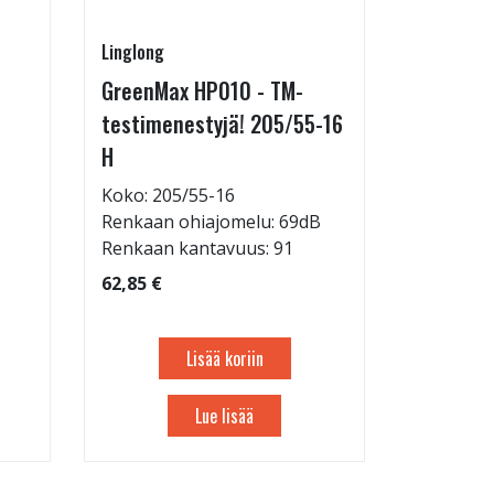
Linglong
Pirkanmaa
GreenMax HP010 - TM-
Asennus 
testimenestyjä! 205/55-16
allelaitt
H
85,00 €
Tuote on
Koko: 205/55-16
liikkeestä
Renkaan ohiajomelu: 69dB
Renkaan kantavuus: 91
62,85 €
Lisää koriin
Lue lisää