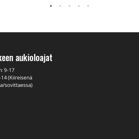
keen aukioloajat
n: 9-17
-14 (Kiireisenä
a/sovittaessa)