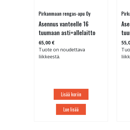
Pirkanmaan rengas-apu Oy
Pirk
 TM-
Asennus vanteelle 16
Ase
95/60-15
tuumaan asti+allelaitto
tuu
65,00 €
55,
Tuote on noudettava
Tuo
liikkeestä.
liik
: 71dB
 88
Lisää koriin
Lue lisää