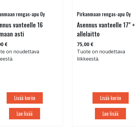
anmaan rengas-apu Oy
Pirkanmaan rengas-apu Oy
nnus vanteelle 16
Asennus vanteelle 17" +
maan asti
allelaitto
00 €
75,00 €
te on noudettava
Tuote on noudettava
keestä.
liikkeestä.
Lisää koriin
Lisää koriin
Lue lisää
Lue lisää