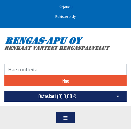
Kirjaudu
Rekisteröidy
Hae
Ostoskori (
0
)
0,00 €
Avaa os