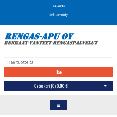
Kirjaudu
Rekisteröidy
Hae
Ostoskori (
0
)
0,00 €
Avaa os