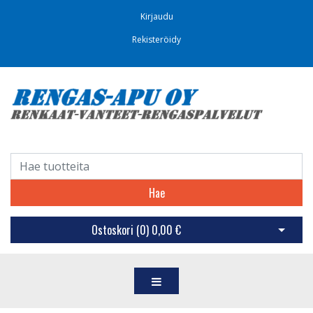
Kirjaudu
Rekisteröidy
Hae
Ostoskori (
0
)
0,00 €
Avaa os