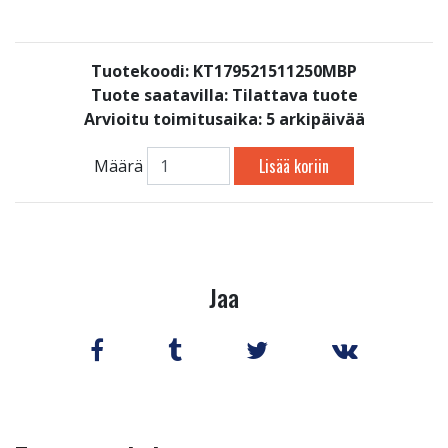
Tuotekoodi: KT179521511250MBP
Tuote saatavilla:
Tilattava tuote
Arvioitu toimitusaika: 5 arkipäivää
Lisää koriin
Määrä
Jaa