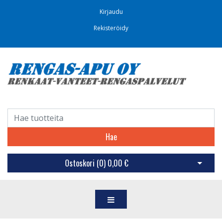
Kirjaudu
Rekisteröidy
Hae
Ostoskori (
0
)
0,00 €
Avaa os