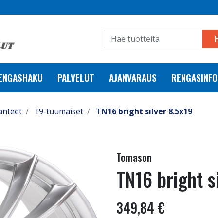
RENGASHAKU
PALVELUT
AJANVARAUS
RENGASINFO
anteet
19-tuumaiset
TN16 bright silver 8.5x19
Tomason
TN16 bright s
349,84 €