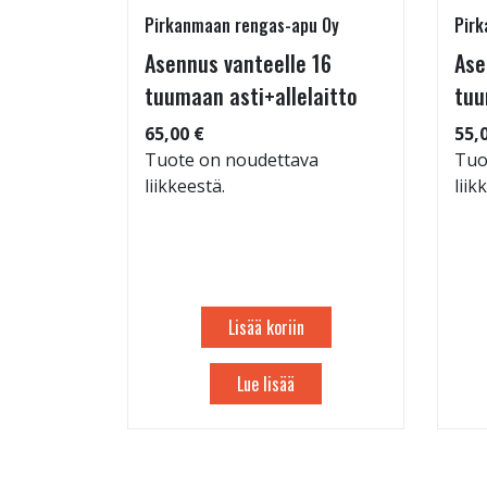
Pirkanmaan rengas-apu Oy
Pirk
 TM-
Asennus vanteelle 16
Ase
95/60-15
tuumaan asti+allelaitto
tuu
65,00 €
55,
Tuote on noudettava
Tuo
liikkeestä.
liik
: 71dB
 88
Lisää koriin
Lue lisää