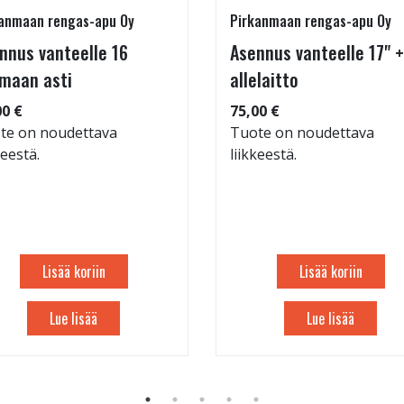
anmaan rengas-apu Oy
Pirkanmaan rengas-apu Oy
nnus vanteelle 16
Asennus vanteelle 17" +
maan asti
allelaitto
00 €
75,00 €
te on noudettava
Tuote on noudettava
keestä.
liikkeestä.
Lisää koriin
Lisää koriin
Lue lisää
Lue lisää