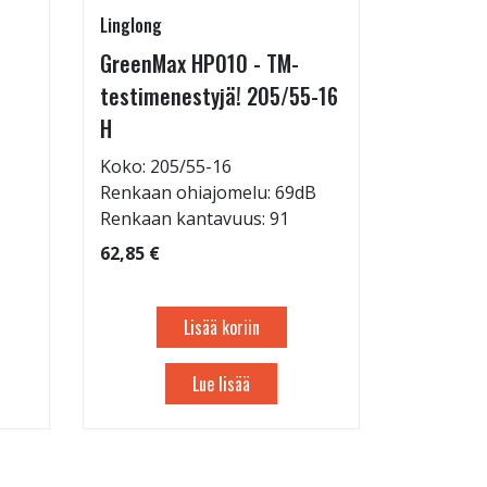
Linglong
Pirkanmaa
GreenMax HP010 - TM-
Asennus 
testimenestyjä! 205/55-16
allelaitt
H
85,00 €
Tuote on
Koko: 205/55-16
liikkeestä
Renkaan ohiajomelu: 69dB
Renkaan kantavuus: 91
62,85 €
Lisää koriin
Lue lisää