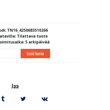
di: TN16_4250683510266
atavilla:
Tilattava tuote
toimitusaika: 5 arkipäivää
Lisää koriin
Jaa