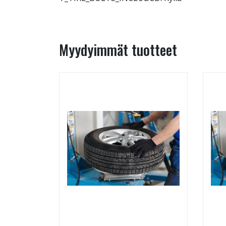
Myydyimmät tuotteet