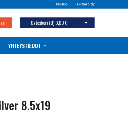
Kirjaudu
Rekisteröidy
Hae
Ostoskori (
0
)
0,00 €
Avaa ostoskori
YHTEYSTIEDOT
ilver 8.5x19