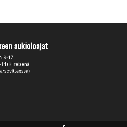
keen aukioloajat
n: 9-17
-14 (Kiireisenä
a/sovittaessa)