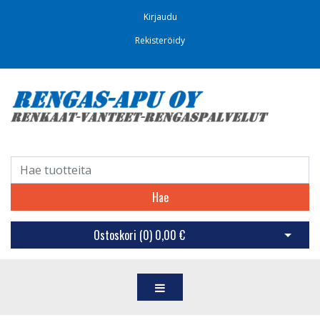
Kirjaudu
Rekisteröidy
Hae
Ostoskori (
0
)
0,00 €
Avaa os