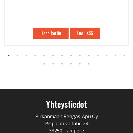
Lisää koriin
Lue lisää
Yhteystiedot
Pirkanmaan Rengas-Apu Oy
Pispalan valtatie 24
33250 Tampere