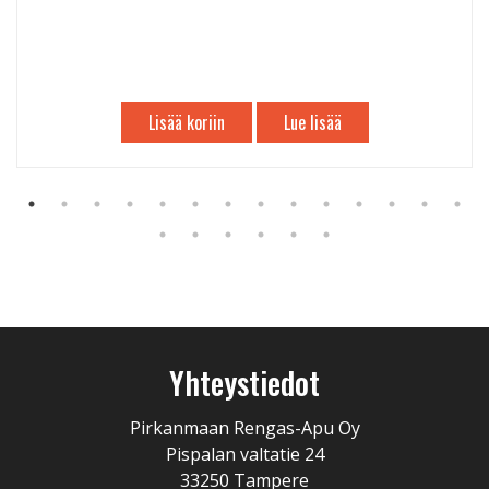
Lisää koriin
Lue lisää
Yhteystiedot
Pirkanmaan Rengas-Apu Oy
Pispalan valtatie 24
33250 Tampere