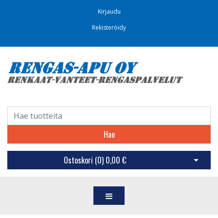
Kirjaudu
Rekisteröidy
Hae
Ostoskori (
0
)
0,00 €
Avaa os