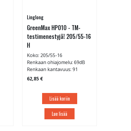
Linglong
Pirkanmaa
GreenMax HP010 - TM-
Asennus 
testimenestyjä! 205/55-16
allelaitt
H
85,00 €
Tuote on
Koko: 205/55-16
liikkeestä
Renkaan ohiajomelu: 69dB
Renkaan kantavuus: 91
62,85 €
Lisää koriin
Lue lisää