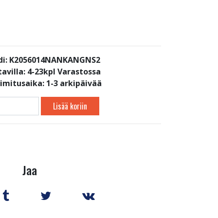
di: K2056014NANKANGNS2
avilla:
4-23kpl Varastossa
oimitusaika: 1-3 arkipäivää
Lisää koriin
Jaa