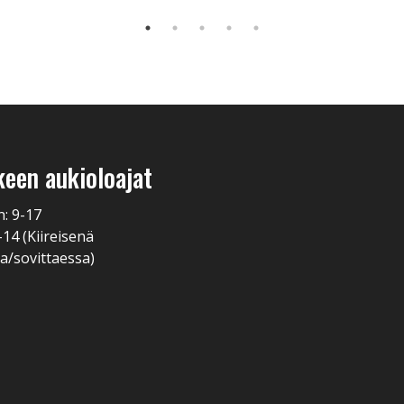
keen aukioloajat
n: 9-17
-14 (Kiireisenä
a/sovittaessa)