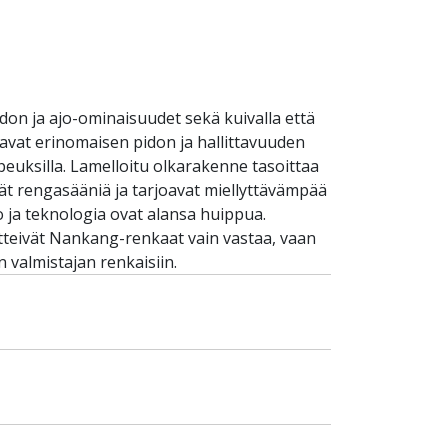
on ja ajo-ominaisuudet sekä kuivalla että
stavat erinomaisen pidon ja hallittavuuden
opeuksilla. Lamelloitu olkarakenne tasoittaa
ät rengasääniä ja tarjoavat miellyttävämpää
 ja teknologia ovat alansa huippua.
tteivät Nankang-renkaat vain vastaa, vaan
valmistajan renkaisiin.