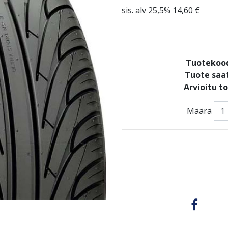
sis. alv 25,5% 14,60 €
Tuotekoo
Tuote saat
Arvioitu t
Määrä