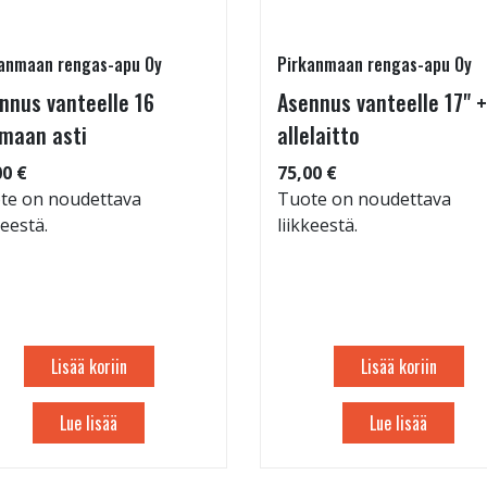
anmaan rengas-apu Oy
Pirkanmaan rengas-apu Oy
nnus vanteelle 16
Asennus vanteelle 17" +
maan asti
allelaitto
00 €
75,00 €
te on noudettava
Tuote on noudettava
keestä.
liikkeestä.
Lisää koriin
Lisää koriin
Lue lisää
Lue lisää