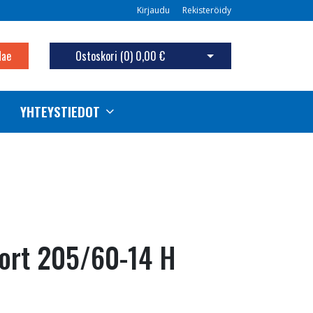
Kirjaudu
Rekisteröidy
Hae
Ostoskori (
0
)
0,00 €
Avaa ostoskori
YHTEYSTIEDOT
port 205/60-14 H