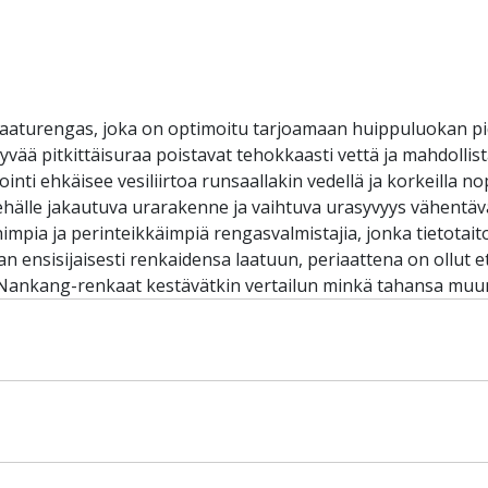
laaturengas, joka on optimoitu tarjoamaan huippuluokan pid
syvää pitkittäisuraa poistavat tehokkaasti vettä ja mahdolli
inti ehkäisee vesiliirtoa runsaallakin vedellä ja korkeilla n
ehälle jakautuva urarakenne ja vaihtuva urasyvyys vähentäv
pia ja perinteikkäimpiä rengasvalmistajia, jonka tietotaito
 ensisijaisesti renkaidensa laatuun, periaattena on ollut e
. Nankang-renkaat kestävätkin vertailun minkä tahansa muun 