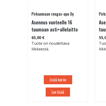
Pirkanmaan rengas-apu Oy
Pirk
- ja
Asennus vanteelle 16
Ase
estys
tuumaan asti+allelaitto
tuu
65,00 €
55,
Tuote on noudettava
Tuo
liikkeestä.
liik
: 71dB
 94
Lisää koriin
Lue lisää