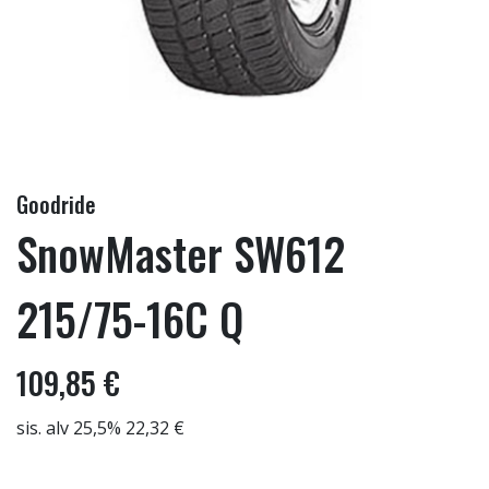
Goodride
SnowMaster SW612
215/75-16C Q
109,85 €
sis. alv 25,5% 22,32 €