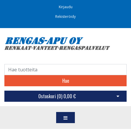
Kirjaudu
Rekisteröidy
Hae
Ostoskori (
0
)
0,00 €
Avaa os