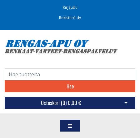
Kirjaudu
Rekisteröidy
Hae
Ostoskori (
0
)
0,00 €
Avaa os