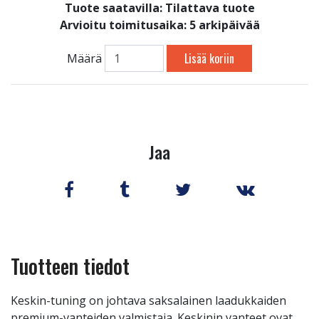
Tuote saatavilla:
Tilattava tuote
Arvioitu toimitusaika: 5 arkipäivää
Lisää koriin
Määrä
Jaa
Tuotteen tiedot
Keskin-tuning on johtava saksalainen laadukkaiden
premium-vanteiden valmistaja. Keskinin vanteet ovat