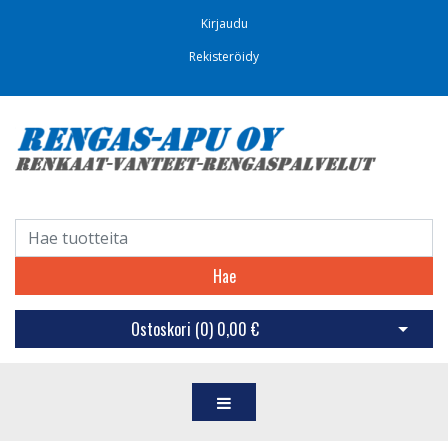
Kirjaudu
Rekisteröidy
Hae
Ostoskori (
0
)
0,00 €
Avaa os