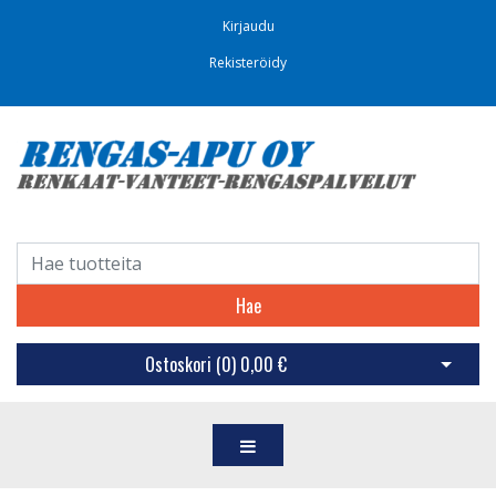
Kirjaudu
Rekisteröidy
Hae
Ostoskori (
0
)
0,00 €
Avaa os