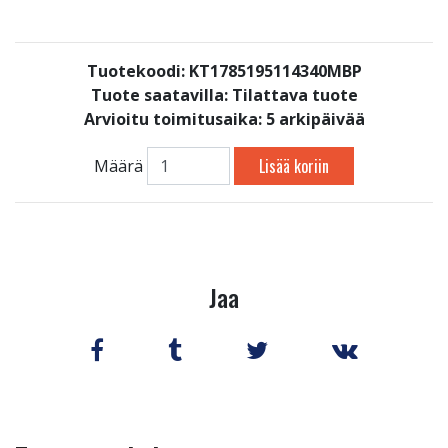
Tuotekoodi: KT1785195114340MBP
Tuote saatavilla:
Tilattava tuote
Arvioitu toimitusaika: 5 arkipäivää
Lisää koriin
Määrä
Jaa