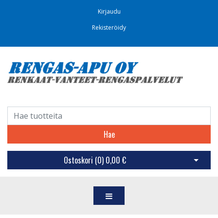
Kirjaudu
Rekisteröidy
Hae
Ostoskori (
0
)
0,00 €
Avaa os