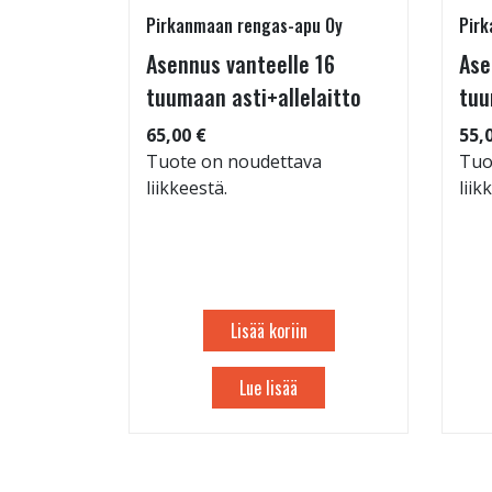
Pirkanmaan rengas-apu Oy
Pirk
 TM-
Asennus vanteelle 16
Ase
95/60-15
tuumaan asti+allelaitto
tuu
65,00 €
55,
Tuote on noudettava
Tuo
liikkeestä.
liik
: 71dB
 88
Lisää koriin
Lue lisää