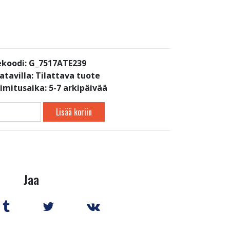
koodi: G_7517ATE239
atavilla:
Tilattava tuote
oimitusaika: 5-7 arkipäivää
Lisää koriin
Jaa