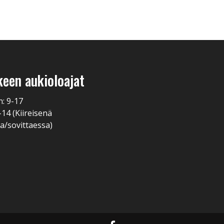
keen aukioloajat
n: 9-17
-14 (Kiireisenä
a/sovittaessa)