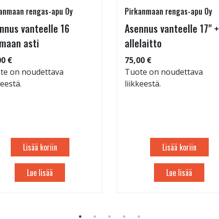
anmaan rengas-apu Oy
Pirkanmaan rengas-apu Oy
nnus vanteelle 16
Asennus vanteelle 17" +
maan asti
allelaitto
00 €
75,00 €
te on noudettava
Tuote on noudettava
keestä.
liikkeestä.
Lisää koriin
Lisää koriin
Lue lisää
Lue lisää