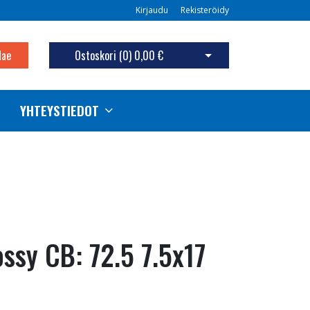
Kirjaudu
Rekisteröidy
Hae
Ostoskori (
0
)
0,00 €
Avaa ostoskori
YHTEYSTIEDOT
ssy CB: 72.5 7.5x17