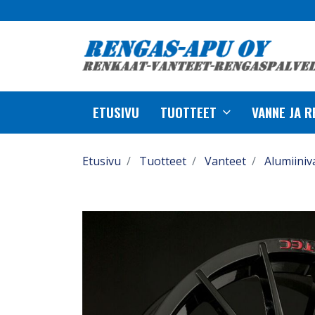
ETUSIVU
TUOTTEET
VANNE JA 
Etusivu
Tuotteet
Vanteet
Alumiiniv