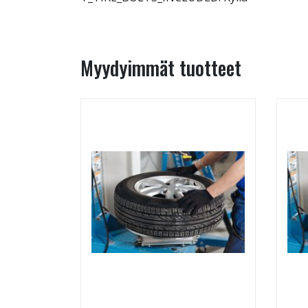
Myydyimmät tuotteet