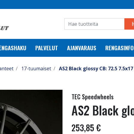
RENGASHAKU
PALVELUT
AJANVARAUS
RENGASINFO
anteet
17-tuumaiset
AS2 Black glossy CB: 72.5 7.5x17
TEC Speedwheels
AS2 Black glo
253,85 €