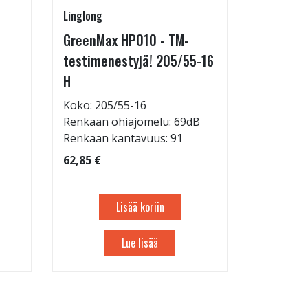
Linglong
Pirkanmaa
GreenMax HP010 - TM-
Asennus 
testimenestyjä! 205/55-16
allelaitt
H
85,00 €
Tuote on
Koko: 205/55-16
liikkeestä
Renkaan ohiajomelu: 69dB
Renkaan kantavuus: 91
62,85 €
Lisää koriin
Lue lisää