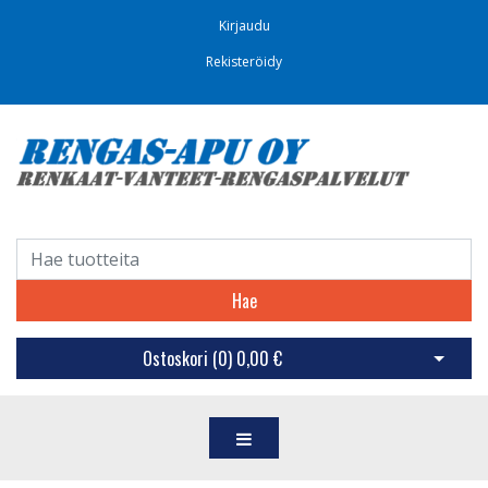
Kirjaudu
Rekisteröidy
Hae
Ostoskori (
0
)
0,00 €
Avaa os