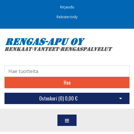
Kirjaudu
Rekisteröidy
Hae
Ostoskori (
0
)
0,00 €
Avaa os