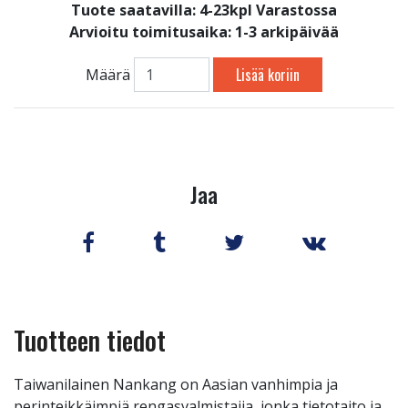
Tuote saatavilla:
4-23kpl Varastossa
Arvioitu toimitusaika: 1-3 arkipäivää
Lisää koriin
Määrä
Jaa
Tuotteen tiedot
Taiwanilainen Nankang on Aasian vanhimpia ja
perinteikkäimpiä rengasvalmistajia, jonka tietotaito ja