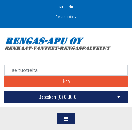
Kirjaudu
Rekisteröidy
Hae
Ostoskori (
0
)
0,00 €
Avaa os