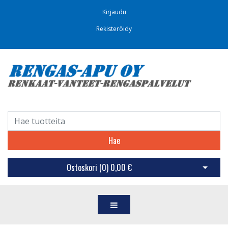
Kirjaudu
Rekisteröidy
Hae
Ostoskori (
0
)
0,00 €
Avaa os