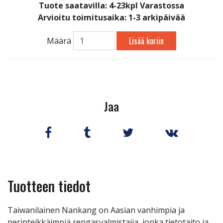
Tuote saatavilla:
4-23kpl Varastossa
Arvioitu toimitusaika: 1-3 arkipäivää
Lisää koriin
Määrä
Jaa
Tuotteen tiedot
Taiwanilainen Nankang on Aasian vanhimpia ja
perinteikkäimpiä rengasvalmistajia, jonka tietotaito ja