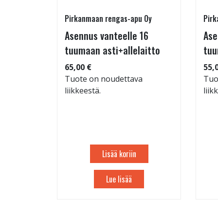
Pirkanmaan rengas-apu Oy
Pirk
 TM-
Asennus vanteelle 16
Ase
95/60-15
tuumaan asti+allelaitto
tuu
65,00 €
55,
Tuote on noudettava
Tuo
liikkeestä.
liik
: 71dB
 88
Lisää koriin
Lue lisää