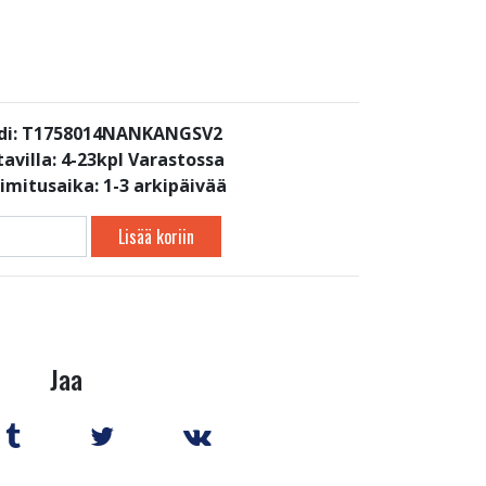
di: T1758014NANKANGSV2
avilla:
4-23kpl Varastossa
oimitusaika: 1-3 arkipäivää
Lisää koriin
Jaa