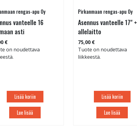
anmaan rengas-apu Oy
Pirkanmaan rengas-apu Oy
nnus vanteelle 16
Asennus vanteelle 17" +
maan asti
allelaitto
00 €
75,00 €
te on noudettava
Tuote on noudettava
keestä.
liikkeestä.
Lisää koriin
Lisää koriin
Lue lisää
Lue lisää