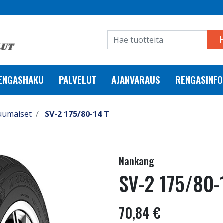
RENGASHAKU
PALVELUT
AJANVARAUS
RENGASINFO
uumaiset
SV-2 175/80-14 T
Nankang
SV-2 175/80-
70,84 €