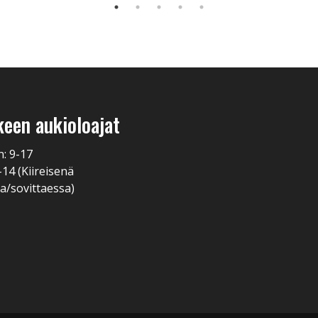
keen aukioloajat
n: 9-17
-14 (Kiireisenä
a/sovittaessa)