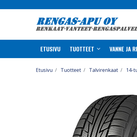
ETUSIVU
TUOTTEET
VANNE JA 
Etusivu
Tuotteet
Talvirenkaat
14-t