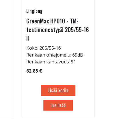
Linglong
Pirkanmaa
GreenMax HP010 - TM-
Asennus 
testimenestyjä! 205/55-16
allelaitt
H
85,00 €
Tuote on
Koko: 205/55-16
liikkeestä
Renkaan ohiajomelu: 69dB
Renkaan kantavuus: 91
62,85 €
Lisää koriin
Lue lisää