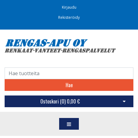
Kirjaudu
Rekisteröidy
Hae
Ostoskori (
0
)
0,00 €
Avaa os