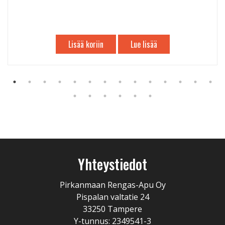
Lisää koriin
Lue lisää
Yhteystiedot
Pirkanmaan Rengas-Apu Oy
Pispalan valtatie 24
33250 Tampere
Y-tunnus: 2349541-3