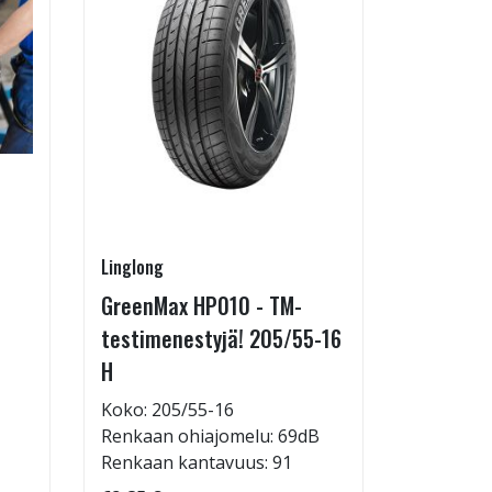
Linglong
Pirkanmaa
GreenMax HP010 - TM-
Asennus 
testimenestyjä! 205/55-16
allelaitt
H
85,00 €
Tuote on
Koko: 205/55-16
liikkeestä
Renkaan ohiajomelu: 69dB
Renkaan kantavuus: 91