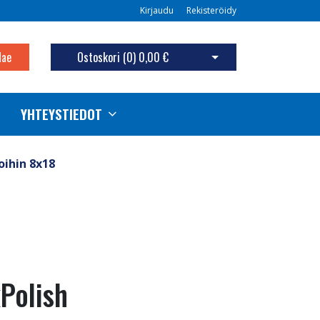
Kirjaudu
Rekisteröidy
Hae
Ostoskori (
0
)
0,00 €
Avaa ostoskori
YHTEYSTIEDOT
oihin 8x18
Polish