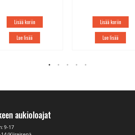
Lisää koriin
Lisää koriin
Lue lisää
Lue lisää
keen aukioloajat
n: 9-17
-14 (Kiireisenä