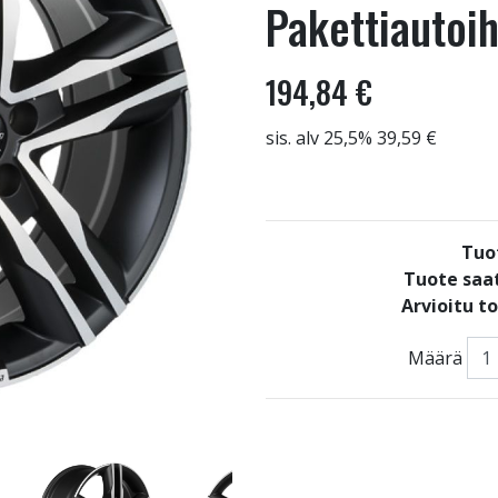
Pakettiautoi
194,84 €
sis. alv 25,5% 39,59 €
Tuo
Tuote saat
Arvioitu t
Määrä