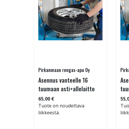
Pirkanmaan rengas-apu Oy
Pirk
16 T
Asennus vanteelle 16
Ase
tuumaan asti+allelaitto
tuu
 94
65,00 €
55,
Tuote on noudettava
Tuo
liikkeestä.
liik