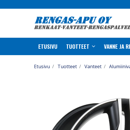
ETUSIVU
TUOTTEET
VANNE JA 
Etusivu
Tuotteet
Vanteet
Alumiiniv