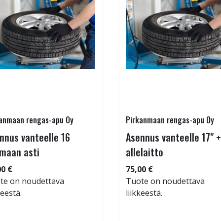
anmaan rengas-apu Oy
Pirkanmaan rengas-apu Oy
nnus vanteelle 16
Asennus vanteelle 17" +
maan asti
allelaitto
00 €
75,00 €
te on noudettava
Tuote on noudettava
keestä.
liikkeestä.