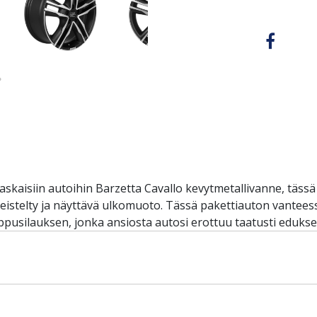
askaisiin autoihin Barzetta Cavallo kevytmetallivanne, täss
istelty ja näyttävä ulkomuoto. Tässä pakettiauton vanteessa
oppusilauksen, jonka ansiosta autosi erottuu taatusti edukse