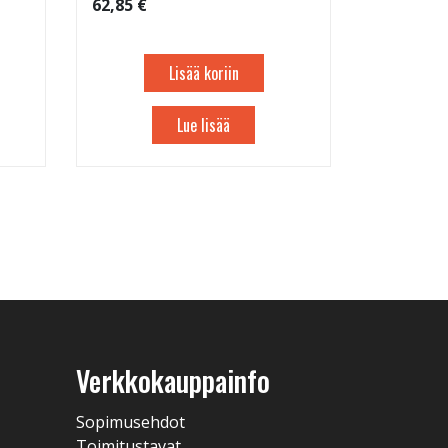
62,85 €
Lisää koriin
Lue lisää
Verkkokauppainfo
Sopimusehdot
Toimitustavat