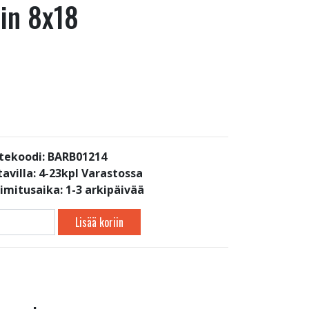
hin 8x18
tekoodi: BARB01214
avilla:
4-23kpl Varastossa
oimitusaika: 1-3 arkipäivää
Lisää koriin