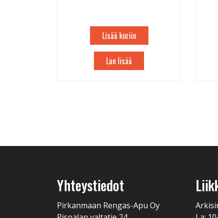
Lisää koriin
Lue lisää
Yhteystiedot
Liik
Pirkanmaan Rengas-Apu Oy
Arkisi
Pispalan valtatie 24
La: 10